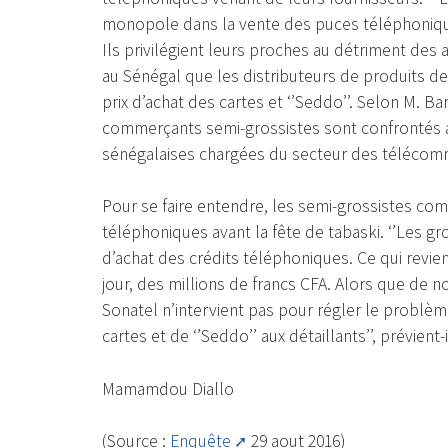
monopole dans la vente des puces téléphoniques. 
Ils privilégient leurs proches au détriment des au
au Sénégal que les distributeurs de produits d
prix d’achat des cartes et ‘’Seddo’’. Selon M. Ba
commerçants semi-grossistes sont confrontés au
sénégalaises chargées du secteur des télécommuni
Pour se faire entendre, les semi-grossistes com
téléphoniques avant la fête de tabaski. ‘’Les gr
d’achat des crédits téléphoniques. Ce qui revient
jour, des millions de francs CFA. Alors que de n
Sonatel n’intervient pas pour régler le problèm
cartes et de ‘’Seddo’’ aux détaillants’’, prévient-i
Mamamdou Diallo
(Source :
Enquête
29 aout 2016)