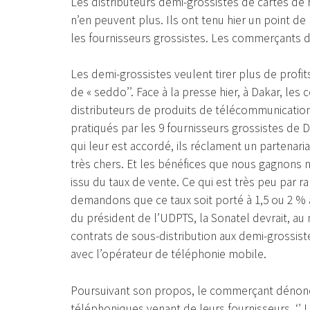
Les distributeurs demi-grossistes de cartes de
n’en peuvent plus. Ils ont tenu hier un point de
les fournisseurs grossistes. Les commerçants de
Les demi-grossistes veulent tirer plus de profi
de « seddo’’. Face à la presse hier, à Dakar, l
distributeurs de produits de télécommunicatio
pratiqués par les 9 fournisseurs grossistes de 
qui leur est accordé, ils réclament un partenar
très chers. Et les bénéfices que nous gagnons
issu du taux de vente. Ce qui est très peu par r
demandons que ce taux soit porté à 1,5 ou 2 %
du président de l’UDPTS, la Sonatel devrait, au
contrats de sous-distribution aux demi-grossiste
avec l’opérateur de téléphonie mobile.
Poursuivant son propos, le commerçant dénonce
téléphoniques venant de leurs fournisseurs. ‘’ L