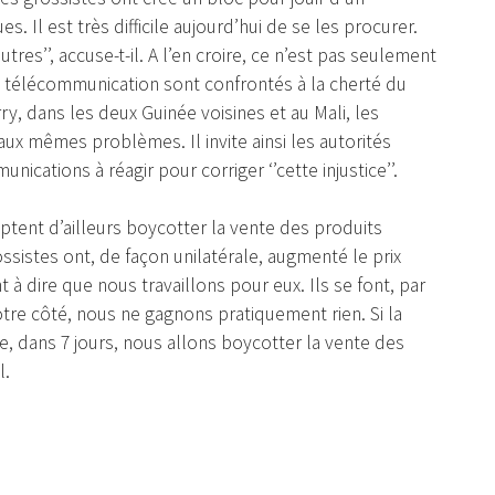
Il est très difficile aujourd’hui de se les procurer.
tres’’, accuse-t-il. A l’en croire, ce n’est pas seulement
e télécommunication sont confrontés à la cherté du
rry, dans les deux Guinée voisines et au Mali, les
x mêmes problèmes. Il invite ainsi les autorités
cations à réagir pour corriger ‘’cette injustice’’.
ptent d’ailleurs boycotter la vente des produits
ossistes ont, de façon unilatérale, augmenté le prix
 à dire que nous travaillons pour eux. Ils se font, par
otre côté, nous ne gagnons pratiquement rien. Si la
e, dans 7 jours, nous allons boycotter la vente des
l.