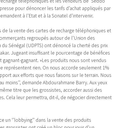
 recharge téléphoniques et les vendeurs de "Seddo’’
 presse pour dénoncer les tarifs d’achat appliqués par
mandent à l’Etat et à la Sonatel d’intervenir.
ts de la vente des cartes de recharge téléphoniques et
es commerçants regroupés autour de l’Union des
n du Sénégal (UDPTS) ont dénoncé la cherté des prix
Dakar. Jugeant insuffisant le pourcentage de bénéfices
iat gagnant-gagnant. »Les produits nous sont vendus
 ne représentent rien. On nous accorde seulement 1%
apport aux efforts que nous faisons sur le terrain. Nous
 au moins’’, demande Abdourahmane Barry. Aux yeux
 même titre que les grossistes, accorder aussi des
s. Cela leur permettra, dit-il, de négocier directement
 un ‘’lobbying’’ dans la vente des produits
es grossistes ont créé un bloc pour jouir d’un