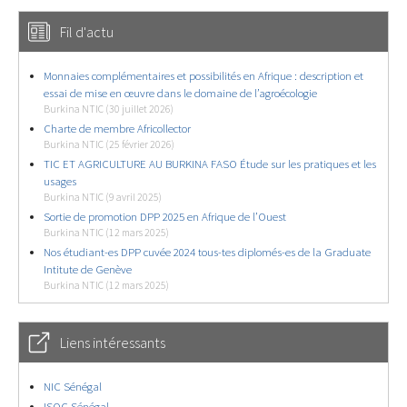
Fil d'actu
Monnaies complémentaires et possibilités en Afrique : description et
essai de mise en œuvre dans le domaine de l’agroécologie
Burkina NTIC (30 juillet 2026)
Charte de membre Africollector
Burkina NTIC (25 février 2026)
TIC ET AGRICULTURE AU BURKINA FASO Étude sur les pratiques et les
usages
Burkina NTIC (9 avril 2025)
Sortie de promotion DPP 2025 en Afrique de l’Ouest
Burkina NTIC (12 mars 2025)
Nos étudiant-es DPP cuvée 2024 tous-tes diplomés-es de la Graduate
Intitute de Genève
Burkina NTIC (12 mars 2025)
Liens intéressants
NIC Sénégal
ISOC Sénégal