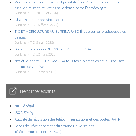
Monnaies complémentaires et possibilités en Afrique : description et
essai de mise en œuvre dans le domaine de l’agroécologie
Burkina NTIC (30 juillet 2026)
Charte de membre Africollector
Burkina NTIC (25 février 2026)
TIC ET AGRICULTURE AU BURKINA FASO Étude sur les pratiques et les
usages
Burkina NTIC (9 avril 2025)
Sortie de promotion DPP 2025 en Afrique de l’Ouest
Burkina NTIC (12 mars 2025)
Nos étudiant-es DPP cuvée 2024 tous-tes diplomés-es de la Graduate
Intitute de Genève
Burkina NTIC (12 mars 2025)
Liens intéressants
NIC Sénégal
ISOC Sénégal
Autorité de régulation des télécommunications et des postes (ARTP)
Fonds de Développement du Service Universel des
Télécommunications (FDSUT)