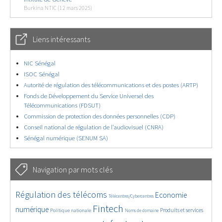
Burkina NTIC (12 mars 2025)
Liens intéressants
NIC Sénégal
ISOC Sénégal
Autorité de régulation des télécommunications et des postes (ARTP)
Fonds de Développement du Service Universel des
Télécommunications (FDSUT)
Commission de protection des données personnelles (CDP)
Conseil national de régulation de l’audiovisuel (CNRA)
Sénégal numérique (SENUM SA)
Navigation par mots clés
4533/5453
348/5453
3627/5453
Régulation des télécoms
Economie
Télécentres/Cybercentres
1827/5453
5105/5453
654/5453
2293/5453
1508/5453
Fintech
numérique
Produits et services
Politique nationale
Noms de domaine
811/5453
5453/5453
1803/5453
189/5453