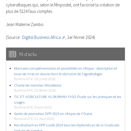
cyberattaques qui, selon le Minpostel, ont favorisé la création de
plus de 5124 faux comptes.
Jean Materne Zambo
(Source :
Digital Business Africa
, 1er février 2024)
Fil d'actu
Monnaies complémentaires et possibilités en Afrique : description et
essai de mise en œuvre dans le domaine de l’agroécologie
Burkina NTIC (30 juillet 2026)
Charte de membre Africollector
Burkina NTIC (25 février 2026)
TIC ET AGRICULTURE AU BURKINA FASO Étude sur les pratiques et les
usages
Burkina NTIC (9 avril 2025)
Sortie de promotion DPP 2025 en Afrique de l’Ouest
Burkina NTIC (12 mars 2025)
Nos étudiant-es DPP cuvée 2024 tous-tes diplomés-es de la Graduate
Intitute de Genève