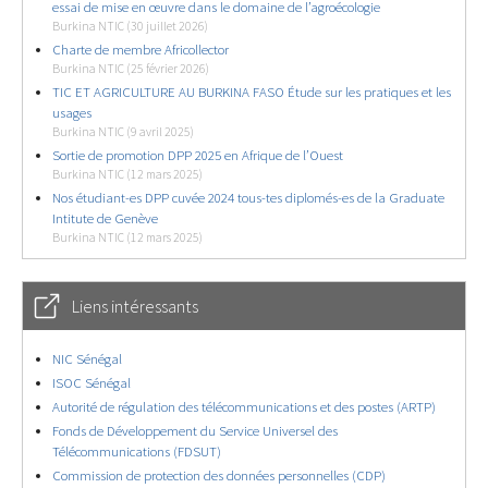
essai de mise en œuvre dans le domaine de l’agroécologie
Burkina NTIC (30 juillet 2026)
Charte de membre Africollector
Burkina NTIC (25 février 2026)
TIC ET AGRICULTURE AU BURKINA FASO Étude sur les pratiques et les
usages
Burkina NTIC (9 avril 2025)
Sortie de promotion DPP 2025 en Afrique de l’Ouest
Burkina NTIC (12 mars 2025)
Nos étudiant-es DPP cuvée 2024 tous-tes diplomés-es de la Graduate
Intitute de Genève
Burkina NTIC (12 mars 2025)
Liens intéressants
NIC Sénégal
ISOC Sénégal
Autorité de régulation des télécommunications et des postes (ARTP)
Fonds de Développement du Service Universel des
Télécommunications (FDSUT)
Commission de protection des données personnelles (CDP)