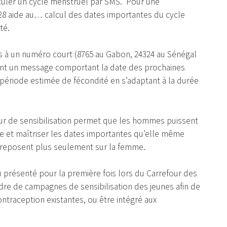
culer un cycle menstruel par SMS. ‘Pour une
r 28 aide au… calcul des dates importantes du cycle
té.
 à un numéro court (8765 au Gabon, 24324 au Sénégal
ivent un message comportant la date des prochaines
a période estimée de fécondité en s’adaptant à la durée
ur de sensibilisation permet que les hommes puissent
me et maîtriser les dates importantes qu’elle même
e reposent plus seulement sur la femme.
vu présenté pour la première fois lors du Carrefour des
cadre de campagnes de sensibilisation des jeunes afin de
traception existantes, ou être intégré aux