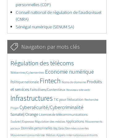
personnelles (CDP)
Conseil national de régulation de l’audiovisuel
(CNRA)
Sénégal numérique (SENUM SA)
Navigation par mots clés
4761/5712
360/5712
Régulation des télécoms
3807/5712
1881/5712
Economie numérique
Télécentres/Cybercentres
5281/5712
685/5712
2471/5712
Fintech
Produits
Politique nationale
Noms de domaine
1612/5712
856/5712
5712/5712
et services
Faits divers/Contentieux
Nouveau site web
1870/5712
193/5712
253/5712
Infrastructures
TIC pour l’éducation
Recherche
3573/5712
2331/5712
Cybersécurité/Cybercriminalité
Projet
1644/5712
306/5712
Sonatel/Orange
Licences de télécommunications
1032/5712
1567/5712
1087/5712
Applications
Sudatel/Expresso
Régulation des médias
Mouvements
1676/5712
143/5712
615/5712
Données personnelles
sociaux
Big Data/Données ouvertes
378/5712
684/5712
1759/5712
Mouvement consumériste
Médias
Appels internationaux entrants