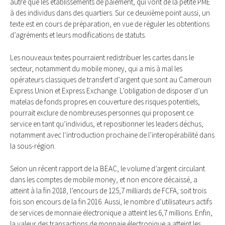
autre que les établissements de paiement, qui vont de la petite PME
à des individus dans des quartiers. Sur ce deuxième point aussi, un
texte est en cours de préparation, en vue de réguler les obtentions
d’agréments et leurs modifications de statuts.
Les nouveaux textes pourraient redistribuer les cartes dans le
secteur, notamment du mobile money, qui a mis à mal les
opérateurs classiques de transfert d’argent que sont au Cameroun
Express Union et Express Exchange. L’obligation de disposer d’un
matelas de fonds propres en couverture des risques potentiels,
pourrait exclure de nombreuses personnes qui proposent ce
service en tant qu’individus, et repositionner les leaders déchus,
notamment avec l’introduction prochaine de l’interopérabilité dans
la sous-région.
Selon un récent rapport de la BEAC, le volume d’argent circulant
dans les comptes de mobile money, et non encore décaissé, a
atteint à la fin 2018, l’encours de 125,7 milliards de FCFA, soit trois
fois son encours de la fin 2016. Aussi, le nombre d’utilisateurs actifs
de services de monnaie électronique a atteint les 6,7 millions. Enfin,
la valeur des transactions de monnaie électronique a atteint les