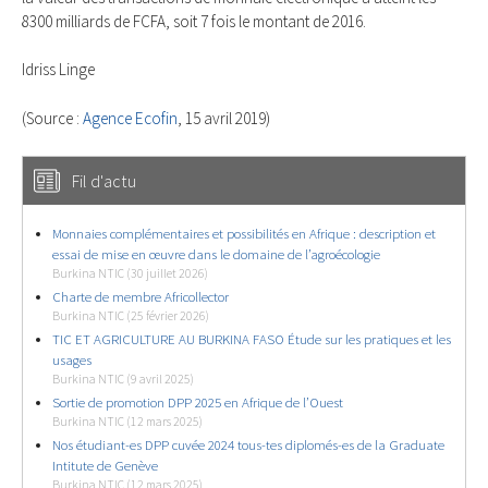
8300 milliards de FCFA, soit 7 fois le montant de 2016.
Idriss Linge
(Source :
Agence Ecofin
, 15 avril 2019)
Fil d'actu
Monnaies complémentaires et possibilités en Afrique : description et
essai de mise en œuvre dans le domaine de l’agroécologie
Burkina NTIC (30 juillet 2026)
Charte de membre Africollector
Burkina NTIC (25 février 2026)
TIC ET AGRICULTURE AU BURKINA FASO Étude sur les pratiques et les
usages
Burkina NTIC (9 avril 2025)
Sortie de promotion DPP 2025 en Afrique de l’Ouest
Burkina NTIC (12 mars 2025)
Nos étudiant-es DPP cuvée 2024 tous-tes diplomés-es de la Graduate
Intitute de Genève
Burkina NTIC (12 mars 2025)