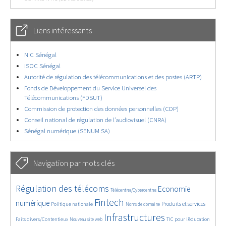
Liens intéressants
NIC Sénégal
ISOC Sénégal
Autorité de régulation des télécommunications et des postes (ARTP)
Fonds de Développement du Service Universel des
Télécommunications (FDSUT)
Commission de protection des données personnelles (CDP)
Conseil national de régulation de l’audiovisuel (CNRA)
Sénégal numérique (SENUM SA)
Navigation par mots clés
4558/5772
350/5772
3648/5772
Régulation des télécoms
Economie
Télécentres/Cybercentres
1849/5772
5273/5772
641/5772
2287/5772
1551/5772
Fintech
numérique
Produits et services
Politique nationale
Noms de domaine
819/5772
5772/5772
1889/5772
212/5772
Infrastructures
Faits divers/Contentieux
TIC pour l’éducation
Nouveau site web