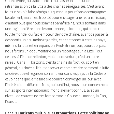
Côte d’Ivoire, au Gabon, etc. Il faut laisser la primeur de la
retransmission de la lutte à des chaînes sénégalaises. C’est avant
tout un savoir-faire sénégalais que nous pourrions accompagner
localement, mais il est trop tôt pour envisager une retransmission,
d’autant plus que nous sommes panafricains, nous sommes dans
une logique d’être dans le sport-phare, le football, qui concerne
tout le monde, qui fait le moteur de notre chaîne, avant de passer à
des sports un peu moins regardés, car cantonnés à certains pays,
même si la lutte est en expansion. Peut-être un jour, pourquoi pas,
nous ferons un documentaire ou un reportage sur la lutte. Tout
cela est à l’état de réflexion, mais la couverture, c’est un autre
niveau. Canal + Horizons, c’est la chaîne du foot, du sport en
général, du cinéma. Il faut observer et comprendre comment la lutte
se développe et regarder son ampleur dans les pays de la Cedeao
et voir dans quelle mesure elle pourrait converger un jour avec
l’intérêt d’une diffusion. Mais, aujourd’hui, nous nous concentrons
sur les sports internationaux, mondialement connus, avec un
niveau de couverture très fort comme la Coupe du monde, la Can,
l’Euro...
Canal + Horizons multiplie les promotions. Cette politique ne