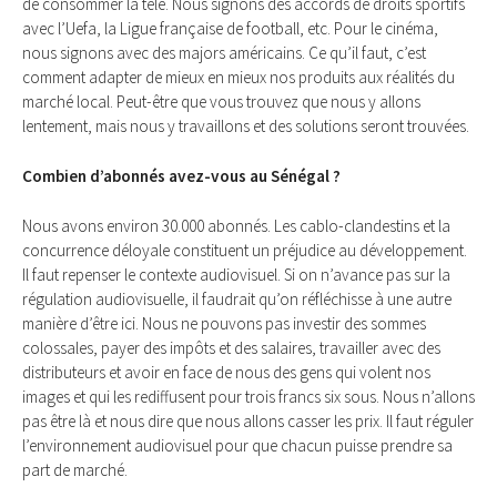
de consommer la télé. Nous signons des accords de droits sportifs
avec l’Uefa, la Ligue française de football, etc. Pour le cinéma,
nous signons avec des majors américains. Ce qu’il faut, c’est
comment adapter de mieux en mieux nos produits aux réalités du
marché local. Peut-être que vous trouvez que nous y allons
lentement, mais nous y travaillons et des solutions seront trouvées.
Combien d’abonnés avez-vous au Sénégal ?
Nous avons environ 30.000 abonnés. Les cablo-clandestins et la
concurrence déloyale constituent un préjudice au développement.
Il faut repenser le contexte audiovisuel. Si on n’avance pas sur la
régulation audiovisuelle, il faudrait qu’on réfléchisse à une autre
manière d’être ici. Nous ne pouvons pas investir des sommes
colossales, payer des impôts et des salaires, travailler avec des
distributeurs et avoir en face de nous des gens qui volent nos
images et qui les rediffusent pour trois francs six sous. Nous n’allons
pas être là et nous dire que nous allons casser les prix. Il faut réguler
l’environnement audiovisuel pour que chacun puisse prendre sa
part de marché.