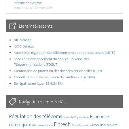
Intitute de Genève
Burkina NTIC (12 mars 2025)
Liens intéressants
NIC Sénégal
ISOC Sénégal
Autorité de régulation des télécommunications et des postes (ARTP)
Fonds de Développement du Service Universel des
Télécommunications (FDSUT)
Commission de protection des données personnelles (CDP)
Conseil national de régulation de l’audiovisuel (CNRA)
Sénégal numérique (SENUM SA)
Navigation par mots clés
2287/2789
174/2789
1851/2789
Régulation des télécoms
Economie
Télécentres/Cybercentres
941/2789
2581/2789
332/2789
1164/2789
754/2789
Fintech
numérique
Produits et services
Politique nationale
Noms de domaine