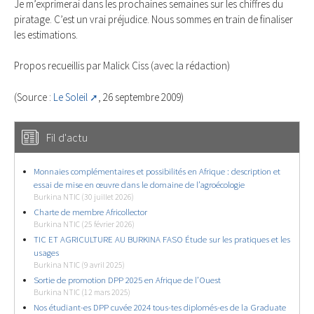
Je m’exprimerai dans les prochaines semaines sur les chiffres du
piratage. C’est un vrai préjudice. Nous sommes en train de finaliser
les estimations.
Propos recueillis par Malick Ciss (avec la rédaction)
(Source :
Le Soleil
, 26 septembre 2009)
Fil d'actu
Monnaies complémentaires et possibilités en Afrique : description et
essai de mise en œuvre dans le domaine de l’agroécologie
Burkina NTIC (30 juillet 2026)
Charte de membre Africollector
Burkina NTIC (25 février 2026)
TIC ET AGRICULTURE AU BURKINA FASO Étude sur les pratiques et les
usages
Burkina NTIC (9 avril 2025)
Sortie de promotion DPP 2025 en Afrique de l’Ouest
Burkina NTIC (12 mars 2025)
Nos étudiant-es DPP cuvée 2024 tous-tes diplomés-es de la Graduate