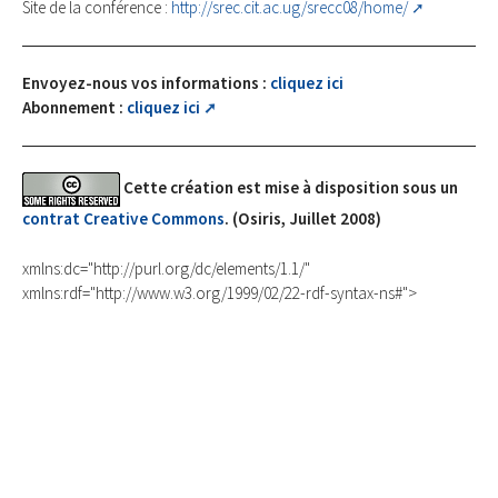
Site de la conférence :
http://srec.cit.ac.ug/srecc08/home/
Envoyez-nous vos informations :
cliquez ici
Abonnement :
cliquez ici
Cette création est mise à disposition sous un
contrat Creative Commons
. (Osiris, Juillet 2008)
xmlns:dc="http://purl.org/dc/elements/1.1/"
xmlns:rdf="http://www.w3.org/1999/02/22-rdf-syntax-ns#">