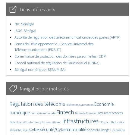
Liens intéressants
NIC Sénégal
ISOC Sénégal
Autorité de régulation des télécommunications et des postes (ARTP)
Fonds de Développement du Service Universel des
Télécommunications (FDSUT)
Commission de protection des données personnelles (CDP)
Conseil national de régulation de l’audiovisuel (CNRA)
Sénégal numérique (SENUM SA)
Navigation par mots clés
4647/5713
361/5713
3755/5713
Régulation des télécoms
Economie
Télécentres/Cybercentres
1864/5713
5221/5713
682/5713
2430/5713
1581/5713
Fintech
numérique
Produits et services
Politique nationale
Noms de domaine
845/5713
5713/5713
1835/5713
198/5713
Infrastructures
Faits divers/Contentieux
TIC pour l’éducation
Nouveau site web
246/5713
3628/5713
2329/5713
1624/5713
Cybersécurité/Cybercriminalité
Sonatel/Orange
Licences de
Recherche
Projet