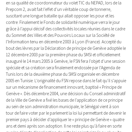
en sa qualité de coordonnateur du volet TIC du NEPAD, lors de la
Prepcom 2, avait fait l’effet d’un véritable coup de tonnerre,
suscitant une longue bataille qui allait opposer les pour et les
contre. Finalement le Fonds de solidarité numérique verra le jour
grâce à l’appui décisif des collectivités locales réunies dans le cadre
du Sommet des Villes et des Pouvoirs Locaux sur la Société de
l’Information tenu en décembre 2003 à Lyon (France). Accepté du
bout des lèvres par la Déclaration de principe de Genève adoptée le
12 décembre 2003 par la première phase du SMSI et officiellement
inauguré le 14 mars 2005 à Genève, le FSN fera l’objet d’une session
spéciale et sa création sera finalement endossée par l’Agenda de
Tunis lors de la deuxième phase du SMSI organisée en décembre
2005 en Tunisie. L’originalité du FSN repose dans le fait qu’il s’appuie
sur un mécanisme de financement innovant, baptisé « Principe de
Genève ». Dès décembre 2004, une décision du Conseil administratif
de la Ville de Genève a fixé les bases de l’application de ce principe
au sein de son administration municipale, le Sénégal vient à son
tour de faire voter par le parlement la loi lui permettant de devenir le
premier pays à décider d’appliquer le « principe de Genève » quatre
ans et demi après son adoption. Il ne reste plus qu’à faire en sorte