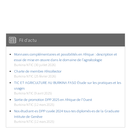
Fil d'actu
Monnaies complémentaires et possibilités en Afrique : description et
essai de mise en œuvre dans le domaine de l’agroécologie
Burkina NTIC (30 juillet 2026)
Charte de membre Africollector
Burkina NTIC (25 février 2026)
TIC ET AGRICULTURE AU BURKINA FASO Étude sur les pratiques et les
usages
Burkina NTIC (9 avril 2025)
Sortie de promotion DPP 2025 en Afrique de l’Ouest
Burkina NTIC (12 mars 2025)
Nos étudiant-es DPP cuvée 2024 tous-tes diplomés-es de la Graduate
Intitute de Genève
Burkina NTIC (12 mars 2025)