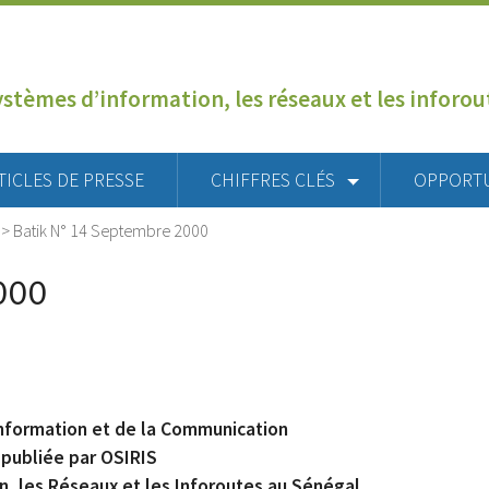
ystèmes d’information, les réseaux et les inforo
TICLES DE PRESSE
CHIFFRES CLÉS
OPPORT
>
Batik N° 14 Septembre 2000
000
’Information et de la Communication
 publiée par OSIRIS
n, les Réseaux et les Inforoutes au Sénégal