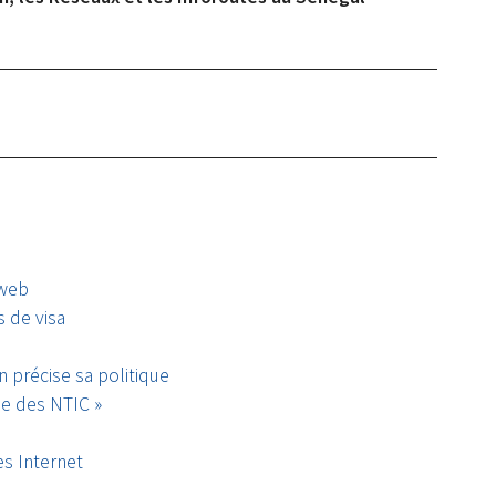
 web
 de visa
n précise sa politique
ie des NTIC »
es Internet