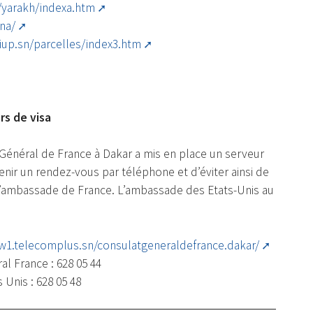
/yarakh/indexa.htm
na/
iup.sn/parcelles/index3.htm
rs de visa
 Général de France à Dakar a mis en place un serveur
nir un rendez-vous par téléphone et d’éviter ainsi de
 l’ambassade de France. L’ambassade des Etats-Unis au
w1.telecomplus.sn/consulatgeneraldefrance.dakar/
l France : 628 05 44
Unis : 628 05 48