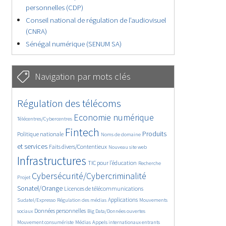
personnelles (CDP)
Conseil national de régulation de l’audiovisuel
(CNRA)
Sénégal numérique (SENUM SA)
Navigation par mots clés
4636/5611
362/5611
Régulation des télécoms
3713/5611
1847/5611
Economie numérique
Télécentres/Cybercentres
5161/5611
676/5611
2377/5611
Fintech
Produits
Politique nationale
Noms de domaine
1568/5611
829/5611
5611/5611
et services
Faits divers/Contentieux
Nouveau site web
1830/5611
193/5611
246/5611
Infrastructures
TIC pour l’éducation
Recherche
3582/5611
2307/5611
Cybersécurité/Cybercriminalité
Projet
1622/5611
292/5611
Sonatel/Orange
Licences de télécommunications
1023/5611
1501/5611
1183/5611
Applications
Sudatel/Expresso
Régulation des médias
Mouvements
1659/5611
143/5611
626/5611
Données personnelles
sociaux
Big Data/Données ouvertes
365/5611
684/5611
1746/5611
Mouvement consumériste
Médias
Appels internationaux entrants