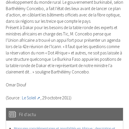
développement du monde rural. Le gouvernement burkinabé, selon
Barthélémy Conceibo, a fait l’état des lieux avant de lancer ce plan
d’action, en câblant les bâtiments officiels avec de la fibre optique,
dans six régions sur les treize que compte le pays.
Présent à Dakar pour les besoins de la table ronde des experts et
ministres africains en charge des Tic, M. Conceibo pense que
l’Union africaine a trouvé un appui fort pour présenter un agenda
lors de la 42e réunion de l’Icann. « Il faut que les questions comme
la réservation du nom « Dot Afrique » et autres, ne soit pas laissée à
une structure quelconque. Le Burkina Faso appuie les positions de
la table ronde de Dakar et le représentant de notre ministre l’a
clairement dit... » souligne Barthélémy Conceibo.
Omar Diouf
(Source :
Le Soleil
, 29 octobre 2011)
Fil d'actu
Monnaies complémentaires et possibilités en Afrique : description et