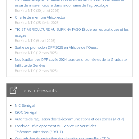
essai de mise en œuvre dans le domaine de l’agroécologie
Burkina NTIC (30 juillet 2026)
Charte de membre Africollector
Burkina NTIC (25 février 2026)
TIC ET AGRICULTURE AU BURKINA FASO Étude sur les pratiques et les
usages
Burkina NTIC (9 avril 2025)
Sortie de promotion DPP 2025 en Afrique de l’Ouest
Burkina NTIC (12 mars 2025)
Nos étudiant-es DPP cuvée 2024 tous-tes diplomés-es de la Graduate
Intitute de Genève
Burkina NTIC (12 mars 2025)
Liens intéressants
NIC Sénégal
ISOC Sénégal
Autorité de régulation des télécommunications et des postes (ARTP)
Fonds de Développement du Service Universel des
Télécommunications (FDSUT)
Commission de protection des données personnelles (CDP)