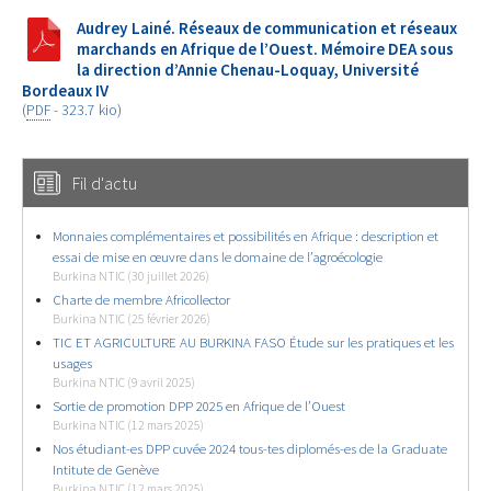
Audrey Lainé. Réseaux de communication et réseaux
marchands en Afrique de l’Ouest. Mémoire DEA sous
la direction d’Annie Chenau-Loquay, Université
Bordeaux IV
(
PDF
-
323.7 kio
)
Fil d'actu
Monnaies complémentaires et possibilités en Afrique : description et
essai de mise en œuvre dans le domaine de l’agroécologie
Burkina NTIC (30 juillet 2026)
Charte de membre Africollector
Burkina NTIC (25 février 2026)
TIC ET AGRICULTURE AU BURKINA FASO Étude sur les pratiques et les
usages
Burkina NTIC (9 avril 2025)
Sortie de promotion DPP 2025 en Afrique de l’Ouest
Burkina NTIC (12 mars 2025)
Nos étudiant-es DPP cuvée 2024 tous-tes diplomés-es de la Graduate
Intitute de Genève
Burkina NTIC (12 mars 2025)