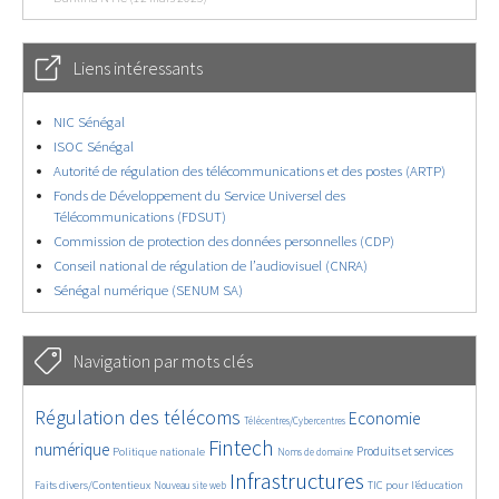
Liens intéressants
NIC Sénégal
ISOC Sénégal
Autorité de régulation des télécommunications et des postes (ARTP)
Fonds de Développement du Service Universel des
Télécommunications (FDSUT)
Commission de protection des données personnelles (CDP)
Conseil national de régulation de l’audiovisuel (CNRA)
Sénégal numérique (SENUM SA)
Navigation par mots clés
4842/5799
357/5799
3836/5799
Régulation des télécoms
Economie
Télécentres/Cybercentres
1912/5799
5394/5799
684/5799
2468/5799
1607/5799
Fintech
numérique
Produits et services
Politique nationale
Noms de domaine
861/5799
5799/5799
1892/5799
195/5799
Infrastructures
Faits divers/Contentieux
TIC pour l’éducation
Nouveau site web