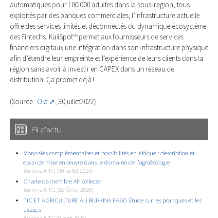
automatiques pour 100 000 adultes dans la sous-region, tous
exploités par des banques commerciales, l’infrastructure actuelle
offre des services limités et déconnectés du dynamique écosystème
des Fintechs. KaliSpot™ permet aux fournisseurs de services
financiers digitaux une intégration dans son infrastructure physique
afin d’étendre leur empreinte et l’expérience de leurs clients dans la
région sans avoir à investir en CAPEX dans un réseau de
distribution. Ça promet déjà !
(Source :
Ola
, 30juillet2022)
Fil d'actu
Monnaies complémentaires et possibilités en Afrique : description et
essai de mise en œuvre dans le domaine de l’agroécologie
Burkina NTIC (30 juillet 2026)
Charte de membre Africollector
Burkina NTIC (25 février 2026)
TIC ET AGRICULTURE AU BURKINA FASO Étude sur les pratiques et les
usages
Burkina NTIC (9 avril 2025)