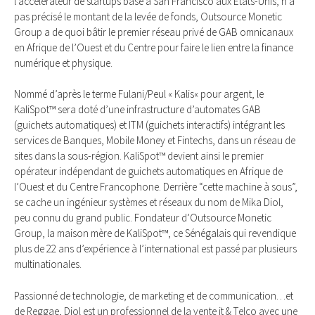
l’accélérateur de startups basé à San Francisco aux États-Unis, n’a
pas précisé le montant de la levée de fonds, Outsource Monetic
Group a de quoi bâtir le premier réseau privé de GAB omnicanaux
en Afrique de l’Ouest et du Centre pour faire le lien entre la finance
numérique et physique.
Nommé d’après le terme Fulani/Peul « Kalis« pour argent, le
KaliSpot™ sera doté d’une infrastructure d’automates GAB
(guichets automatiques) et ITM (guichets interactifs) intégrant les
services de Banques, Mobile Money et Fintechs, dans un réseau de
sites dans la sous-région. KaliSpot™ devient ainsi le premier
opérateur indépendant de guichets automatiques en Afrique de
l’Ouest et du Centre Francophone. Derrière “cette machine à sous”,
se cache un ingénieur systèmes et réseaux du nom de Mika Diol,
peu connu du grand public. Fondateur d’Outsource Monetic
Group, la maison mère de KaliSpot™, ce Sénégalais qui revendique
plus de 22 ans d’expérience à l’international est passé par plusieurs
multinationales.
Passionné de technologie, de marketing et de communication…et
de Reggae, Diol est un professionnel de la vente it & Telco avec une