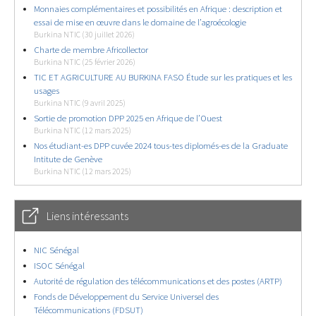
Monnaies complémentaires et possibilités en Afrique : description et
essai de mise en œuvre dans le domaine de l’agroécologie
Burkina NTIC (30 juillet 2026)
Charte de membre Africollector
Burkina NTIC (25 février 2026)
TIC ET AGRICULTURE AU BURKINA FASO Étude sur les pratiques et les
usages
Burkina NTIC (9 avril 2025)
Sortie de promotion DPP 2025 en Afrique de l’Ouest
Burkina NTIC (12 mars 2025)
Nos étudiant-es DPP cuvée 2024 tous-tes diplomés-es de la Graduate
Intitute de Genève
Burkina NTIC (12 mars 2025)
Liens intéressants
NIC Sénégal
ISOC Sénégal
Autorité de régulation des télécommunications et des postes (ARTP)
Fonds de Développement du Service Universel des
Télécommunications (FDSUT)