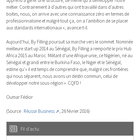
apprend à gérer une structure, de même qu’à développer notre
métier. Contrairement à d’autres qui ont travaillé dans d’autres
boites, nous, on arrive avec une connaissance zéro en termes de
professionnalisme et malgré tout ça, on a l’ambition de se placer
aux standards internationaux », avance-t-il.
Aujourd’hui, By Filling poursuit sa marche vers le sommet. Nominée
meilleure start up 2014 au Sénégal, By Filling a remporté le prix Hub
Africa 2015 au Maroc. Militant d’une Afrique unie, ce Nigérien, né au
Sénégal et grandi entre le Burkina Faso, le Niger et le Sénégal,
estime qu’« il est temps de comprendre que, malgré ces frontières
qui nous séparent, nous avons un destin commun, celui de
développer notre sous-région ». CQFD !
Oumar Fédior
(Source :
Réussir Business
, 26 février 2016)
Fil d'actu