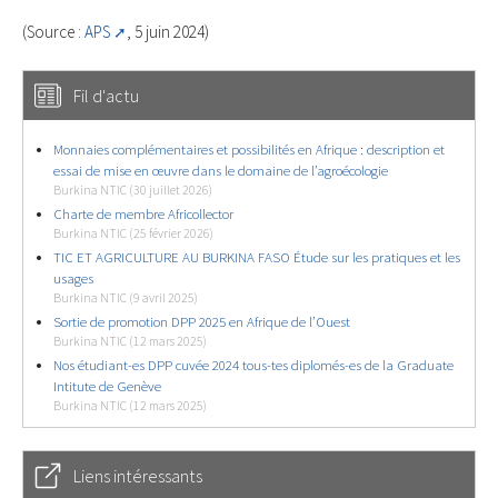
(Source :
APS
, 5 juin 2024)
Fil d'actu
Monnaies complémentaires et possibilités en Afrique : description et
essai de mise en œuvre dans le domaine de l’agroécologie
Burkina NTIC (30 juillet 2026)
Charte de membre Africollector
Burkina NTIC (25 février 2026)
TIC ET AGRICULTURE AU BURKINA FASO Étude sur les pratiques et les
usages
Burkina NTIC (9 avril 2025)
Sortie de promotion DPP 2025 en Afrique de l’Ouest
Burkina NTIC (12 mars 2025)
Nos étudiant-es DPP cuvée 2024 tous-tes diplomés-es de la Graduate
Intitute de Genève
Burkina NTIC (12 mars 2025)
Liens intéressants