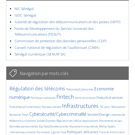
NIC Sénégal
ISOC Sénégal
Autorité de régulation des télécommunications et des postes (ARTP)
Fonds de Développement du Service Universel des
Télécommunications (FDSUT)
Commission de protection des données personnelles (CDP)
Conseil national de régulation de l’audiovisuel (CNRA)
Sénégal numérique (SENUM SA)
Navigation par mots clés
4649/5651
364/5651
3761/5651
Régulation des télécoms
Economie
Télécentres/Cybercentres
1869/5651
5179/5651
682/5651
2457/5651
1608/5651
Fintech
numérique
Produits et services
Politique nationale
Noms de domaine
847/5651
5651/5651
1829/5651
198/5651
Infrastructures
Faits divers/Contentieux
TIC pour l’éducation
Nouveau site web
247/5651
3582/5651
2313/5651
1615/5651
Cybersécurité/Cybercriminalité
Sonatel/Orange
Licences de
Recherche
Projet
299/5651
1015/5651
1517/5651
1202/5651
1666/5651
télécommunications
Applications
Sudatel/Expresso
Régulation des médias
Mouvements sociaux
146/5651
624/5651
366/5651
737/5651
Données personnelles
Big Data/Données ouvertes
Mouvement consumériste
Médias
Appels
1757/5651
94/5651
2625/5651
1109/5651
175/5651
647/5651
Politiques africaines
Formation
internationaux entrants
Logiciel libre
Fiscalité
Art et culture