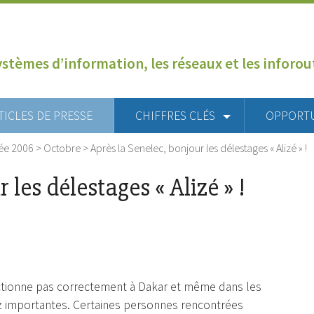
ystèmes d’information, les réseaux et les inforo
TICLES DE PRESSE
CHIFFRES CLÉS
OPPORT
ée 2006
>
Octobre
>
Après la Senelec, bonjour les délestages « Alizé » !
 les délestages « Alizé » !
onctionne pas correctement à Dakar et même dans les
ez importantes. Certaines personnes rencontrées