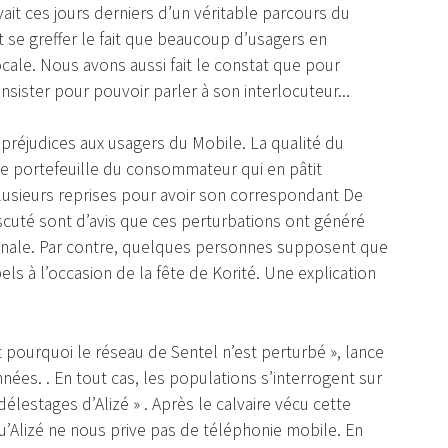
ait ces jours derniers d’un véritable parcours du
t se greffer le fait que beaucoup d’usagers en
ale. Nous avons aussi fait le constat que pour
 insister pour pouvoir parler à son interlocuteur...
préjudices aux usagers du Mobile. La qualité du
e portefeuille du consommateur qui en pâtit
 plusieurs reprises pour avoir son correspondant De
uté sont d’avis que ces perturbations ont généré
onale. Par contre, quelques personnes supposent que
ls à l’occasion de la fête de Korité. Une explication
t pourquoi le réseau de Sentel n’est perturbé », lance
es. . En tout cas, les populations s’interrogent sur
élestages d’Alizé » . Après le calvaire vécu cette
 qu’Alizé ne nous prive pas de téléphonie mobile. En