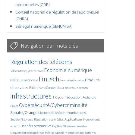
personnelles (CDP)
Conseil national de régulation de l’audiovisuel
(CNRA)
Sénégal numérique (SENUM SA)
Navigation par mots clés
4661/5766
364/5766
Régulation des télécoms
3795/5766
1879/5766
Economie numérique
Télécentres/Cybercentres
5212/5766
690/5766
2491/5766
Fintech
Produits
Politique nationale
Noms de domaine
1623/5766
853/5766
5766/5766
et services
Faits divers/Contentieux
Nouveau site web
1837/5766
206/5766
247/5766
Infrastructures
TIC pour l’éducation
Recherche
3663/5766
2337/5766
Cybersécurité/Cybercriminalité
Projet
1631/5766
299/5766
Sonatel/Orange
Licences de télécommunications
1019/5766
1533/5766
1239/5766
Applications
Sudatel/Expresso
Régulation des médias
Mouvements
1670/5766
148/5766
626/5766
Données personnelles
sociaux
Big Data/Données ouvertes
366/5766
751/5766
1762/5766
Mouvement consumériste
Médias
Appels internationaux entrants