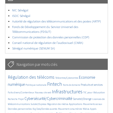
NIC Sénégal
ISOC Sénégal
Autorité de régulation des télécommunications et des postes (ARTP)
Fonds de Développement du Service Universel des
Télécommunications (FDSUT)
Commission de protection des données personnelles (CDP)
Conseil national de régulation de l’audiovisuel (CNRA)
Sénégal numérique (SENUM SA)
Navigation par mots clés
4639/5603
360/5603
3719/5603
Régulation des télécoms
Economie
Télécentres/Cybercentres
1854/5603
5156/5603
680/5603
2388/5603
1602/5603
Fintech
numérique
Produits et services
Politique nationale
Noms de domaine
836/5603
5603/5603
1826/5603
195/5603
Infrastructures
Faits divers/Contentieux
TIC pour l’éducation
Nouveau site web
246/5603
3579/5603
2317/5603
1628/5603
Cybersécurité/Cybercriminalité
Sonatel/Orange
Licences de
Recherche
Projet
289/5603
1025/5603
1509/5603
1179/5603
1653/5603
télécommunications
Applications
Sudatel/Expresso
Régulation des médias
Mouvements sociaux
141/5603
632/5603
375/5603
667/5603
Données personnelles
Big Data/Données ouvertes
Mouvement consumériste
Médias
Appels