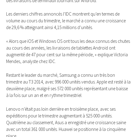
des livraisons de terminaux tournant sur Android.
Les derniers chiffres annoncés l’IDC montrent qu’en termes de
volume au cours du trimestre, le marché a connu une croissance
de 29,6 % atteignant ainsi 4,15 millions d’unités.
« Alors que iOS et Windows OS ont tous les deux connus des chutes
au cours des années, les livraisons de tablettes Android ont
augmenté de 47 pour cent sur la même période, » explique Victoria
Mendes, analyste chez IDC.
Restant le leader du marché, Samsung a connu un très bon
trimestre au T3 2014, avec 996 000 unités vendus. Apple est resté à la
deuxième place, malgré ses 572 000 unités représentant une baisse
à la fois sur un an et en rythme trimestriel.
Lenovo n’était pas loin derrière en troisième place, avec ses
expéditions pour le trimestre augmentant à 525 000 unités.
Quatrième au classement, Asus a enregistré une croissance saine
avec un total 361 000 unités. Huawei se positionne à la cinquième
place.