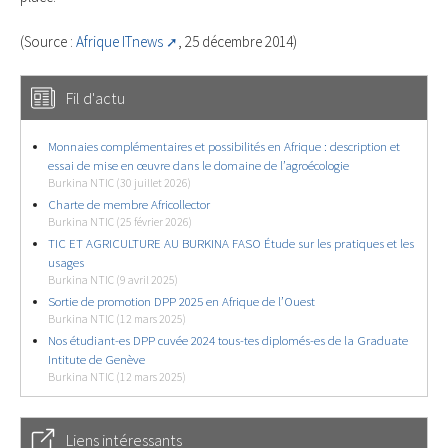
(Source :
Afrique ITnews
, 25 décembre 2014)
Fil d'actu
Monnaies complémentaires et possibilités en Afrique : description et
essai de mise en œuvre dans le domaine de l’agroécologie
Burkina NTIC (30 juillet 2026)
Charte de membre Africollector
Burkina NTIC (25 février 2026)
TIC ET AGRICULTURE AU BURKINA FASO Étude sur les pratiques et les
usages
Burkina NTIC (9 avril 2025)
Sortie de promotion DPP 2025 en Afrique de l’Ouest
Burkina NTIC (12 mars 2025)
Nos étudiant-es DPP cuvée 2024 tous-tes diplomés-es de la Graduate
Intitute de Genève
Burkina NTIC (12 mars 2025)
Liens intéressants