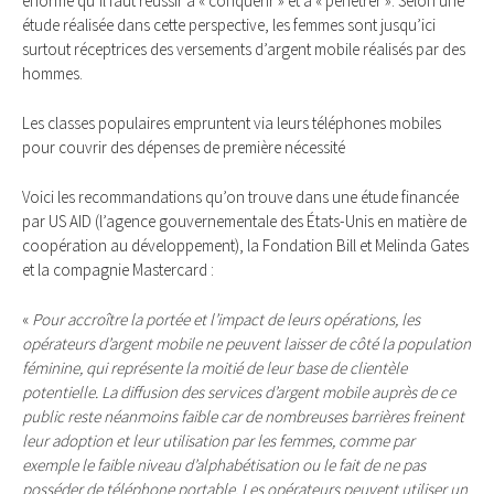
énorme qu’il faut réussir à « conquérir » et à « pénétrer ». Selon une
étude réalisée dans cette perspective, les femmes sont jusqu’ici
surtout réceptrices des versements d’argent mobile réalisés par des
hommes.
Les classes populaires empruntent via leurs téléphones mobiles
pour couvrir des dépenses de première nécessité
Voici les recommandations qu’on trouve dans une étude financée
par US AID (l’agence gouvernementale des États-Unis en matière de
coopération au développement), la Fondation Bill et Melinda Gates
et la compagnie Mastercard :
«
Pour accroître la portée et l’impact de leurs opérations, les
opérateurs d’argent mobile ne peuvent laisser de côté la population
féminine, qui représente la moitié de leur base de clientèle
potentielle. La diffusion des services d’argent mobile auprès de ce
public reste néanmoins faible car de nombreuses barrières freinent
leur adoption et leur utilisation par les femmes, comme par
exemple le faible niveau d’alphabétisation ou le fait de ne pas
posséder de téléphone portable. Les opérateurs peuvent utiliser un