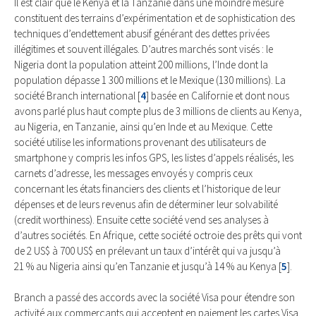
Il est clair que le Kenya et la Tanzanie dans une moindre mesure
constituent des terrains d’expérimentation et de sophistication des
techniques d’endettement abusif générant des dettes privées
illégitimes et souvent illégales. D’autres marchés sont visés : le
Nigeria dont la population atteint 200 millions, l’Inde dont la
population dépasse 1 300 millions et le Mexique (130 millions). La
société Branch international
[
4
]
basée en Californie et dont nous
avons parlé plus haut compte plus de 3 millions de clients au Kenya,
au Nigeria, en Tanzanie, ainsi qu’en Inde et au Mexique. Cette
société utilise les informations provenant des utilisateurs de
smartphone y compris les infos GPS, les listes d’appels réalisés, les
carnets d’adresse, les messages envoyés y compris ceux
concernant les états financiers des clients et l’historique de leur
dépenses et de leurs revenus afin de déterminer leur solvabilité
(credit worthiness). Ensuite cette société vend ses analyses à
d’autres sociétés. En Afrique, cette société octroie des prêts qui vont
de 2 US$ à 700 US$ en prélevant un taux d’intérêt qui va jusqu’à
21 % au Nigeria ainsi qu’en Tanzanie et jusqu’à 14 % au Kenya
[
5
]
.
Branch a passé des accords avec la société Visa pour étendre son
activité aux commerçants qui acceptent en paiement les cartes Visa.