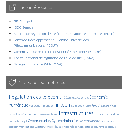
Liens intéressants
NIC Sénégal
ISOC Sénégal
Autorité de régulation des télécommunications et des postes (ARTP)
Fonds de Développement du Service Universel des
Télécommunications (FDSUT)
Commission de protection des données personnelles (CDP)
Conseil national de régulation de l’audiovisuel (CNRA)
Sénégal numérique (SENUM SA)
Navigation par mots clés
4695/5654
346/5654
3761/5654
Régulation des télécoms
Economie
Télécentres/Cybercentres
1860/5654
5257/5654
690/5654
2454/5654
1576/5654
Fintech
numérique
Produits et services
Politique nationale
Noms de domaine
843/5654
5654/5654
1858/5654
193/5654
Infrastructures
Faits divers/Contentieux
TIC pour l’éducation
Nouveau site web
244/5654
3537/5654
2275/5654
1620/5654
Cybersécurité/Cybercriminalité
Sonatel/Orange
Licences de
Recherche
Projet
294/5654
1011/5654
1548/5654
1093/5654
1647/5654
télécommunications
Applications
Sudatel/Expresso
Régulation des médias
Mouvements sociaux