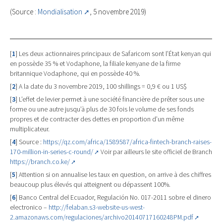
(Source :
Mondialisation
, 5 novembre 2019)
[
1
]
Les deux actionnaires principaux de Safaricom sont l’État kenyan qui
en possède 35 % et Vodaphone, la filiale kenyane de la firme
britannique Vodaphone, qui en possède 40 %.
[
2
]
A la date du 3 novembre 2019, 100 shillings = 0,9 € ou 1 US$
[
3
]
L’effet de levier permet à une société financière de prêter sous une
forme ou une autre jusqu’à plus de 30 fois le volume de ses fonds
propres et de contracter des dettes en proportion d’un même
multiplicateur.
[
4
]
Source :
https://qz.com/africa/1589587/africa-fintech-branch-raises-
170-million-in-series-c-round/
Voir par ailleurs le site officiel de Branch
https://branch.co.ke/
[
5
]
Attention si on annualise les taux en question, on arrive à des chiffres
beaucoup plus élevés qui atteignent ou dépassent 100%.
[
6
]
Banco Central del Ecuador, Regulación No. 017-2011 sobre el dinero
electronico –
http://felaban.s3-website-us-west-
2.amazonaws.com/regulaciones/archivo20140717160248PM.pdf