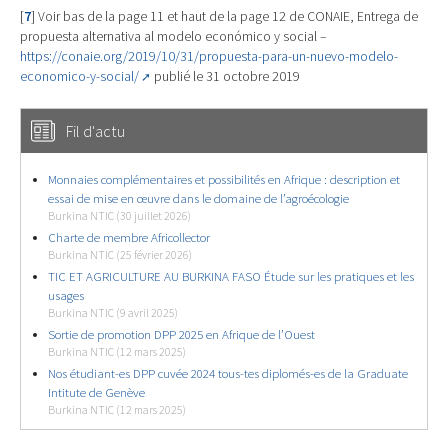
[
7
]
Voir bas de la page 11 et haut de la page 12 de CONAIE, Entrega de
propuesta alternativa al modelo económico y social –
https://conaie.org/2019/10/31/propuesta-para-un-nuevo-modelo-
economico-y-social/
publié le 31 octobre 2019
Fil d'actu
Monnaies complémentaires et possibilités en Afrique : description et
essai de mise en œuvre dans le domaine de l’agroécologie
Burkina NTIC (30 juillet 2026)
Charte de membre Africollector
Burkina NTIC (25 février 2026)
TIC ET AGRICULTURE AU BURKINA FASO Étude sur les pratiques et les
usages
Burkina NTIC (9 avril 2025)
Sortie de promotion DPP 2025 en Afrique de l’Ouest
Burkina NTIC (12 mars 2025)
Nos étudiant-es DPP cuvée 2024 tous-tes diplomés-es de la Graduate
Intitute de Genève
Burkina NTIC (12 mars 2025)