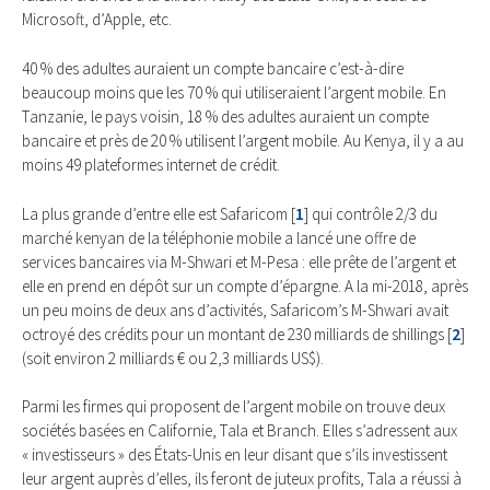
Microsoft, d’Apple, etc.
40 % des adultes auraient un compte bancaire c’est-à-dire
beaucoup moins que les 70 % qui utiliseraient l’argent mobile. En
Tanzanie, le pays voisin, 18 % des adultes auraient un compte
bancaire et près de 20 % utilisent l’argent mobile. Au Kenya, il y a au
moins 49 plateformes internet de crédit.
La plus grande d’entre elle est Safaricom
[
1
]
qui contrôle 2/3 du
marché kenyan de la téléphonie mobile a lancé une offre de
services bancaires via M-Shwari et M-Pesa : elle prête de l’argent et
elle en prend en dépôt sur un compte d’épargne. A la mi-2018, après
un peu moins de deux ans d’activités, Safaricom’s M-Shwari avait
octroyé des crédits pour un montant de 230 milliards de shillings
[
2
]
(soit environ 2 milliards € ou 2,3 milliards US$).
Parmi les firmes qui proposent de l’argent mobile on trouve deux
sociétés basées en Californie, Tala et Branch. Elles s’adressent aux
« investisseurs » des États-Unis en leur disant que s’ils investissent
leur argent auprès d’elles, ils feront de juteux profits, Tala a réussi à