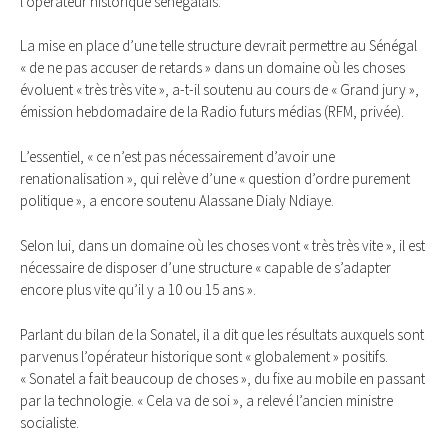
l’opérateur historique sénégalais.
La mise en place d’une telle structure devrait permettre au Sénégal
« de ne pas accuser de retards » dans un domaine où les choses
évoluent « très très vite », a-t-il soutenu au cours de « Grand jury »,
émission hebdomadaire de la Radio futurs médias (RFM, privée).
L’essentiel, « ce n’est pas nécessairement d’avoir une
renationalisation », qui relève d’une « question d’ordre purement
politique », a encore soutenu Alassane Dialy Ndiaye.
Selon lui, dans un domaine où les choses vont « très très vite », il est
nécessaire de disposer d’une structure « capable de s’adapter
encore plus vite qu’il y a 10 ou 15 ans ».
Parlant du bilan de la Sonatel, il a dit que les résultats auxquels sont
parvenus l’opérateur historique sont « globalement » positifs.
« Sonatel a fait beaucoup de choses », du fixe au mobile en passant
par la technologie. « Cela va de soi », a relevé l’ancien ministre
socialiste.