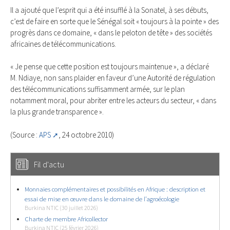
Il a ajouté que l’esprit qui a été insufflé à la Sonatel, à ses débuts,
c’est de faire en sorte que le Sénégal soit « toujours à la pointe » des
progrès dans ce domaine, « dans le peloton de tête » des sociétés
africaines de télécommunications.
« Je pense que cette position est toujours maintenue », a déclaré
M. Ndiaye, non sans plaider en faveur d’une Autorité de régulation
des télécommunications suffisamment armée, sur le plan
notamment moral, pour abriter entre les acteurs du secteur, « dans
la plus grande transparence ».
(Source :
APS
, 24 octobre 2010)
Fil d'actu
Monnaies complémentaires et possibilités en Afrique : description et
essai de mise en œuvre dans le domaine de l’agroécologie
Burkina NTIC (30 juillet 2026)
Charte de membre Africollector
Burkina NTIC (25 février 2026)