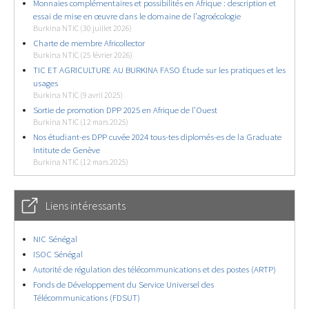
Monnaies complémentaires et possibilités en Afrique : description et
essai de mise en œuvre dans le domaine de l’agroécologie
Burkina NTIC (30 juillet 2026)
Charte de membre Africollector
Burkina NTIC (25 février 2026)
TIC ET AGRICULTURE AU BURKINA FASO Étude sur les pratiques et les
usages
Burkina NTIC (9 avril 2025)
Sortie de promotion DPP 2025 en Afrique de l’Ouest
Burkina NTIC (12 mars 2025)
Nos étudiant-es DPP cuvée 2024 tous-tes diplomés-es de la Graduate
Intitute de Genève
Burkina NTIC (12 mars 2025)
Liens intéressants
NIC Sénégal
ISOC Sénégal
Autorité de régulation des télécommunications et des postes (ARTP)
Fonds de Développement du Service Universel des
Télécommunications (FDSUT)