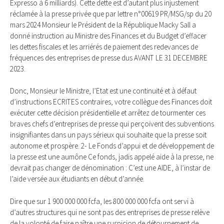
Expresso à 6 milliards). Cette dette est d’autant plus injustement
réclamée à la presse privée que par lettre n°00619 PR/MSG/sp du 20
mars 2024 Monsieur le Président de la République Macky Sall a
donné instruction au Ministre des Finances et du Budget d’effacer
les dettes fiscales et les arriérés de paiement des redevances de
fréquences des entreprises de presse dus AVANT LE 31 DECEMBRE
2023.
Donc, Monsieur le Ministre, l’Etat est une continuité et à défaut
d’instructions ECRITES contraires, votre collègue des Finances doit
exécuter cette décision présidentielle et arrêtez de tourmenter ces
braves chefs d’entreprises de presse qui perçoivent des subventions
insignifiantes dans un pays sérieux qui souhaite que la presse soit
autonome et prospère. 2- Le Fonds d’appui et de développement de
la presse est une aumône Ce fonds, jadis appelé aide à la presse, ne
devrait pas changer de dénomination : C’est une AIDE, à l’instar de
l’aide versée aux étudiants en début d’année.
Dire que sur 1 900 000 000 fcfa, les 800 000 000 fcfa ont servi à
d’autres structures qui ne sont pas des entreprises de presse relève
de la volonté de faire naître une suspicion de détournement de