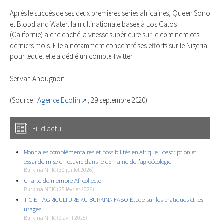
Après le succès de ses deux premières séries africaines, Queen Sono
et Blood and Water, la multinationale basée à Los Gatos
(Californie) a enclenché la vitesse supérieure sur le continent ces
derniers mois. Elle a notamment concentré ses efforts sur le Nigeria
pour lequel elle a dédié un compte Twitter.
Servan Ahougnon
(Source :
Agence Ecofin
, 29 septembre 2020)
Fil d'actu
Monnaies complémentaires et possibilités en Afrique : description et
essai de mise en œuvre dans le domaine de l’agroécologie
Burkina NTIC (30 juillet 2026)
Charte de membre Africollector
Burkina NTIC (25 février 2026)
TIC ET AGRICULTURE AU BURKINA FASO Étude sur les pratiques et les
usages
Burkina NTIC (9 avril 2025)