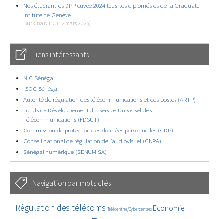
Nos étudiant-es DPP cuvée 2024 tous-tes diplomés-es de la Graduate
Intitute de Genève
Burkina NTIC (12 mars 2025)
Liens intéressants
NIC Sénégal
ISOC Sénégal
Autorité de régulation des télécommunications et des postes (ARTP)
Fonds de Développement du Service Universel des
Télécommunications (FDSUT)
Commission de protection des données personnelles (CDP)
Conseil national de régulation de l’audiovisuel (CNRA)
Sénégal numérique (SENUM SA)
Navigation par mots clés
4644/5722
387/5722
3671/5722
Régulation des télécoms
Economie
Télécentres/Cybercentres
1850/5722
5276/5722
667/5722
2392/5722
1577/5722