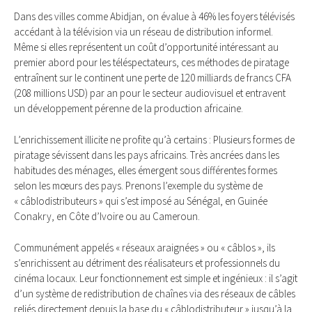
Dans des villes comme Abidjan, on évalue à 46% les foyers télévisés
accédant à la télévision via un réseau de distribution informel.
Même si elles représentent un coût d’opportunité intéressant au
premier abord pour les téléspectateurs, ces méthodes de piratage
entraînent sur le continent une perte de 120 milliards de francs CFA
(208 millions USD) par an pour le secteur audiovisuel et entravent
un développement pérenne de la production africaine.
L’enrichissement illicite ne profite qu’à certains : Plusieurs formes de
piratage sévissent dans les pays africains. Très ancrées dans les
habitudes des ménages, elles émergent sous différentes formes
selon les mœurs des pays. Prenons l’exemple du système de
« câblodistributeurs » qui s’est imposé au Sénégal, en Guinée
Conakry, en Côte d’Ivoire ou au Cameroun.
Communément appelés « réseaux araignées » ou « câblos », ils
s’enrichissent au détriment des réalisateurs et professionnels du
cinéma locaux. Leur fonctionnement est simple et ingénieux : il s’agit
d’un système de redistribution de chaînes via des réseaux de câbles
reliés directement depuis la base du « câblodistributeur » jusqu’à la