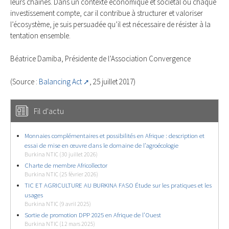
leurs chaînes. Dans un contexte économique et sociétal où chaque
investissement compte, car il contribue à structurer et valoriser
l’écosystème, je suis persuadée qu’il est nécessaire de résister à la
tentation ensemble.
Béatrice Damiba, Présidente de l’Association Convergence
(Source :
Balancing Act
, 25 juillet 2017)
Fil d'actu
Monnaies complémentaires et possibilités en Afrique : description et
essai de mise en œuvre dans le domaine de l’agroécologie
Burkina NTIC (30 juillet 2026)
Charte de membre Africollector
Burkina NTIC (25 février 2026)
TIC ET AGRICULTURE AU BURKINA FASO Étude sur les pratiques et les
usages
Burkina NTIC (9 avril 2025)
Sortie de promotion DPP 2025 en Afrique de l’Ouest
Burkina NTIC (12 mars 2025)