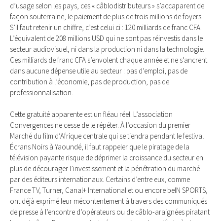
d’usage selon les pays, ces « câblodistributeurs » s’accaparent de
façon souterraine, le paiement de plus de trois millions de foyers.
S’il faut retenir un chiffre, c’est celui ci : 120 milliards de franc CFA.
L’équivalent de 208 millions USD qui ne sont pas réinvestis dans le
secteur audiovisuel, ni dans la production ni dans la technologie.
Ces milliards de franc CFA s’envolent chaque année et ne s’ancrent
dans aucune dépense utile au secteur : pas d’emploi, pas de
contribution à l’économie, pas de production, pas de
professionnalisation.
Cette gratuité apparente est un fléau réel. L’association
Convergences ne cesse de le répéter. À l’occasion du premier
Marché du film d’Afrique centrale qui se tiendra pendant le festival
Écrans Noirs à Yaoundé, il faut rappeler que le piratage de la
télévision payante risque de déprimer la croissance du secteur en
plus de décourager l’investissement et la pénétration du marché
par des éditeurs internationaux. Certains d’entre eux, comme
France TV, Turner, Canal+ International et ou encore beIN SPORTS,
ont déjà exprimé leur mécontentement à travers des communiqués
de presse à l’encontre d’opérateurs ou de câblo-araignées piratant