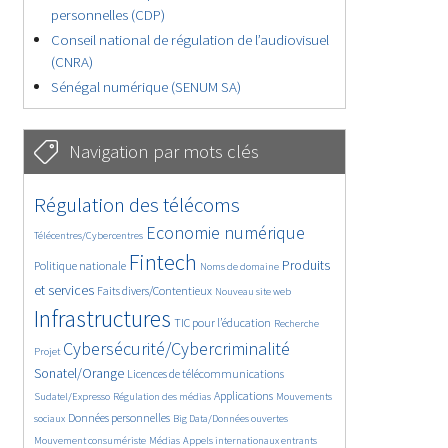
personnelles (CDP)
Conseil national de régulation de l’audiovisuel
(CNRA)
Sénégal numérique (SENUM SA)
Navigation par mots clés
4661/5817
364/5817
Régulation des télécoms
3815/5817
1883/5817
Economie numérique
Télécentres/Cybercentres
5220/5817
690/5817
2502/5817
Fintech
Produits
Politique nationale
Noms de domaine
1625/5817
856/5817
5817/5817
et services
Faits divers/Contentieux
Nouveau site web
1842/5817
206/5817
249/5817
Infrastructures
TIC pour l’éducation
Recherche
3690/5817
2341/5817
Cybersécurité/Cybercriminalité
Projet
1631/5817
303/5817
Sonatel/Orange
Licences de télécommunications
1019/5817
1543/5817
1248/5817
Applications
Sudatel/Expresso
Régulation des médias
Mouvements
1670/5817
148/5817
630/5817
Données personnelles
sociaux
Big Data/Données ouvertes
366/5817
753/5817
1764/5817
Mouvement consumériste
Médias
Appels internationaux entrants