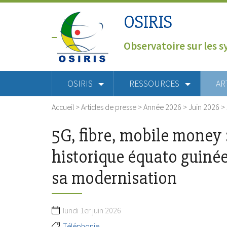
OSIRIS
Observatoire sur les s
OSIRIS
RESSOURCES
AR
Accueil
>
Articles de presse
>
Année 2026
>
Juin 2026
>
5G, fibre, mobile money :
historique équato guiné
sa modernisation
lundi 1er juin 2026
Téléphonie