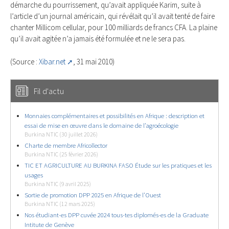
démarche du pourrissement, qu’avait appliquée Karim, suite à
l’article d’un journal américain, qui révélait qu’il avait tenté de faire
chanter Millicom cellular, pour 100 milliards de francs CFA. La plaine
qu’il avait agitée n’a jamais été formulée et ne le sera pas.
(Source :
Xibar.net
, 31 mai 2010)
Fil d'actu
Monnaies complémentaires et possibilités en Afrique : description et
essai de mise en œuvre dans le domaine de l’agroécologie
Burkina NTIC (30 juillet 2026)
Charte de membre Africollector
Burkina NTIC (25 février 2026)
TIC ET AGRICULTURE AU BURKINA FASO Étude sur les pratiques et les
usages
Burkina NTIC (9 avril 2025)
Sortie de promotion DPP 2025 en Afrique de l’Ouest
Burkina NTIC (12 mars 2025)
Nos étudiant-es DPP cuvée 2024 tous-tes diplomés-es de la Graduate
Intitute de Genève