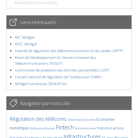
Burkina NTIC (12 mars 2025)
Liens intéressants
NIC Sénégal
ISOC Sénégal
Autorité de régulation des télécommunications et des postes (ARTP)
Fonds de Développement du Service Universel des
Télécommunications (FDSUT)
Commission de protection des données personnelles (CDP)
Conseil national de régulation de l’audiovisuel (CNRA)
Sénégal numérique (SENUM SA)
Navigation par mots clés
4628/5854
368/5854
3679/5854
Régulation des télécoms
Economie
Télécentres/Cybercentres
1889/5854
5292/5854
658/5854
2344/5854
1550/5854
Fintech
numérique
Produits et services
Politique nationale
Noms de domaine
817/5854
5854/5854
1879/5854
198/5854
Infrastructures
Faits divers/Contentieux
TIC pour l’éducation
Nouveau site web