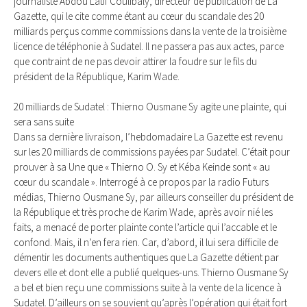
journaliste Abdou Latif Coulibaly, directeur de publication de La
Gazette, qui le cite comme étant au cœur du scandale des 20
milliards perçus comme commissions dans la vente de la troisième
licence de téléphonie à Sudatel. Il ne passera pas aux actes, parce
que contraint de ne pas devoir attirer la foudre sur le fils du
président de la République, Karim Wade.
20 milliards de Sudatel : Thierno Ousmane Sy agite une plainte, qui
sera sans suite
Dans sa dernière livraison, l’hebdomadaire La Gazette est revenu
sur les 20 milliards de commissions payées par Sudatel. C’était pour
prouver à sa Une que « Thierno O. Sy et Kéba Keinde sont « au
cœur du scandale ». Interrogé à ce propos par la radio Futurs
médias, Thierno Ousmane Sy, par ailleurs conseiller du président de
la République et très proche de Karim Wade, après avoir nié les
faits, a menacé de porter plainte conte l’article qui l’accable et le
confond. Mais, il n’en fera rien. Car, d’abord, il lui sera difficile de
démentir les documents authentiques que La Gazette détient par
devers elle et dont elle a publié quelques-uns. Thierno Ousmane Sy
a bel et bien reçu une commissions suite à la vente de la licence à
Sudatel. D’ailleurs on se souvient qu’après l’opération qui était fort