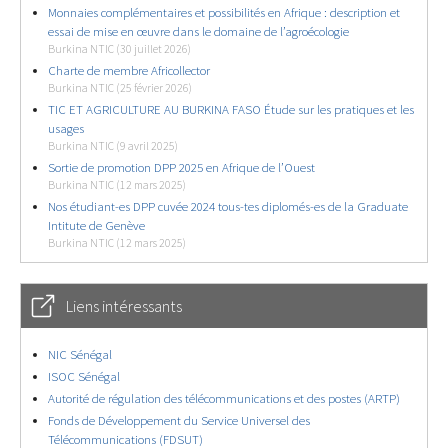
Monnaies complémentaires et possibilités en Afrique : description et
essai de mise en œuvre dans le domaine de l’agroécologie
Burkina NTIC (30 juillet 2026)
Charte de membre Africollector
Burkina NTIC (25 février 2026)
TIC ET AGRICULTURE AU BURKINA FASO Étude sur les pratiques et les
usages
Burkina NTIC (9 avril 2025)
Sortie de promotion DPP 2025 en Afrique de l’Ouest
Burkina NTIC (12 mars 2025)
Nos étudiant-es DPP cuvée 2024 tous-tes diplomés-es de la Graduate
Intitute de Genève
Burkina NTIC (12 mars 2025)
Liens intéressants
NIC Sénégal
ISOC Sénégal
Autorité de régulation des télécommunications et des postes (ARTP)
Fonds de Développement du Service Universel des
Télécommunications (FDSUT)