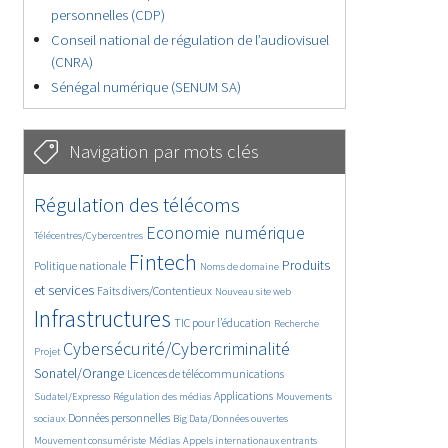
personnelles (CDP)
Conseil national de régulation de l’audiovisuel
(CNRA)
Sénégal numérique (SENUM SA)
Navigation par mots clés
4647/5651
362/5651
Régulation des télécoms
3732/5651
1853/5651
Economie numérique
Télécentres/Cybercentres
5178/5651
682/5651
2405/5651
Fintech
Produits
Politique nationale
Noms de domaine
1575/5651
836/5651
5651/5651
et services
Faits divers/Contentieux
Nouveau site web
1841/5651
195/5651
246/5651
Infrastructures
TIC pour l’éducation
Recherche
3603/5651
2321/5651
Cybersécurité/Cybercriminalité
Projet
1630/5651
292/5651
Sonatel/Orange
Licences de télécommunications
1025/5651
1517/5651
1187/5651
Applications
Sudatel/Expresso
Régulation des médias
Mouvements
1661/5651
143/5651
632/5651
Données personnelles
sociaux
Big Data/Données ouvertes
365/5651
684/5651
1757/5651
Mouvement consumériste
Médias
Appels internationaux entrants