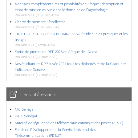
Monnaies complémentaires et possibilités en Afrique : description et
essai de mise en œuvre dans le domaine de l’agroécologie
Burkina NTIC (30 juillet 2026)
Charte de membre Africollector
Burkina NTIC (25 février 2026)
TIC ET AGRICULTURE AU BURKINA FASO Étude sur les pratiques et les
usages
Burkina NTIC (9 avril 2025)
Sortie de promotion DPP 2025 en Afrique de l’Ouest
Burkina NTIC (12 mars 2025)
Nos étudiant-es DPP cuvée 2024 tous-tes diplomés-es de la Graduate
Intitute de Genève
Burkina NTIC (12 mars 2025)
Liens intéressants
NIC Sénégal
ISOC Sénégal
Autorité de régulation des télécommunications et des postes (ARTP)
Fonds de Développement du Service Universel des
Télécommunications (FDSUT)