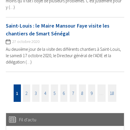
moins qu’il fait l’objet de plusieurs problèmes. C’est justement pour
y (…)
Saint-Louis : le Maire Mansour Faye visite les
chantiers de Smart Sénégal
27 octobre 2020
Au deuxième jour de la visite des différents chantiers à Saint-Louis,
le samedi 17 octobre 2020, le Directeur général de l’ADIE et la
délégation (…)
1
2
3
4
5
6
7
8
9
…
18
Fil d'actu