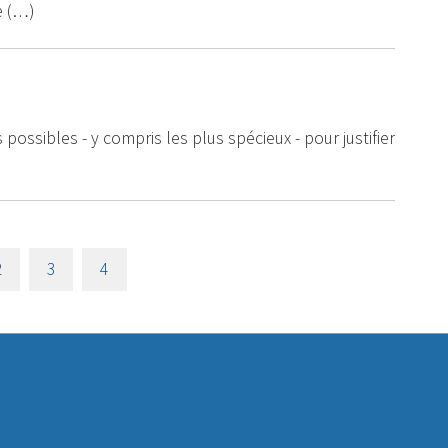
e (…)
ossibles - y compris les plus spécieux - pour justifier
2
3
4