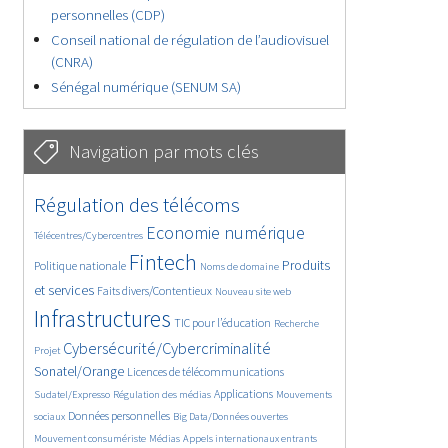
personnelles (CDP)
Conseil national de régulation de l’audiovisuel
(CNRA)
Sénégal numérique (SENUM SA)
Navigation par mots clés
4622/5700
391/5700
Régulation des télécoms
3640/5700
1849/5700
Economie numérique
Télécentres/Cybercentres
5242/5700
675/5700
2369/5700
Fintech
Produits
Politique nationale
Noms de domaine
1564/5700
824/5700
5700/5700
et services
Faits divers/Contentieux
Nouveau site web
1817/5700
195/5700
248/5700
Infrastructures
TIC pour l’éducation
Recherche
3585/5700
2300/5700
Cybersécurité/Cybercriminalité
Projet
1623/5700
283/5700
Sonatel/Orange
Licences de télécommunications
1023/5700
1537/5700
1135/5700
Applications
Sudatel/Expresso
Régulation des médias
Mouvements
1674/5700
150/5700
637/5700
Données personnelles
sociaux
Big Data/Données ouvertes
367/5700
655/5700
1727/5700
Mouvement consumériste
Médias
Appels internationaux entrants