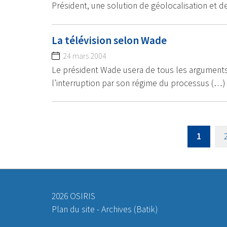
Président, une solution de géolocalisation et d
La télévision selon Wade
24 mars 2004
Le président Wade usera de tous les arguments p
l’interruption par son régime du processus (…)
1
2026 OSIRIS
Plan du site
-
Archives (Batik)