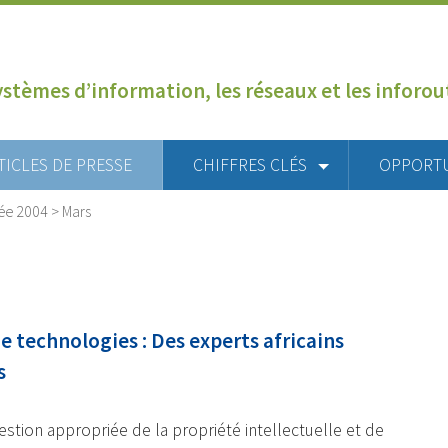
ystèmes d’information, les réseaux et les inforo
TICLES DE PRESSE
CHIFFRES CLÉS
OPPORT
ée 2004
>
Mars
de technologies : Des experts africains
s
estion appropriée de la propriété intellectuelle et de