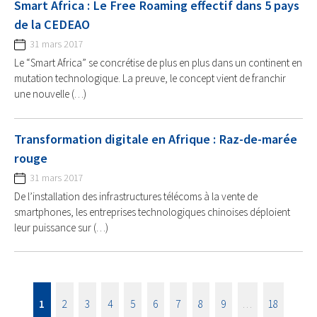
Smart Africa : Le Free Roaming effectif dans 5 pays
de la CEDEAO
31 mars 2017
Le “Smart Africa” se concrétise de plus en plus dans un continent en
mutation technologique. La preuve, le concept vient de franchir
une nouvelle (…)
Transformation digitale en Afrique : Raz-de-marée
rouge
31 mars 2017
De l’installation des infrastructures télécoms à la vente de
smartphones, les entreprises technologiques chinoises déploient
leur puissance sur (…)
1
2
3
4
5
6
7
8
9
…
18