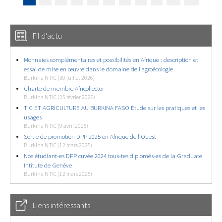
Fil d'actu
Monnaies complémentaires et possibilités en Afrique : description et
essai de mise en œuvre dans le domaine de l’agroécologie
Burkina NTIC (30 juillet 2026)
Charte de membre Africollector
Burkina NTIC (25 février 2026)
TIC ET AGRICULTURE AU BURKINA FASO Étude sur les pratiques et les
usages
Burkina NTIC (9 avril 2025)
Sortie de promotion DPP 2025 en Afrique de l’Ouest
Burkina NTIC (12 mars 2025)
Nos étudiant-es DPP cuvée 2024 tous-tes diplomés-es de la Graduate
Intitute de Genève
Burkina NTIC (12 mars 2025)
Liens intéressants