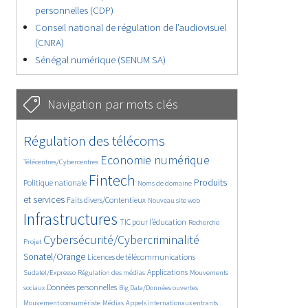
personnelles (CDP)
Conseil national de régulation de l’audiovisuel
(CNRA)
Sénégal numérique (SENUM SA)
Navigation par mots clés
4620/5526
353/5526
Régulation des télécoms
3692/5526
1837/5526
Economie numérique
Télécentres/Cybercentres
5145/5526
680/5526
2411/5526
Fintech
Produits
Politique nationale
Noms de domaine
1603/5526
839/5526
5526/5526
et services
Faits divers/Contentieux
Nouveau site web
1813/5526
196/5526
250/5526
Infrastructures
TIC pour l’éducation
Recherche
3515/5526
2292/5526
Cybersécurité/Cybercriminalité
Projet
1606/5526
298/5526
Sonatel/Orange
Licences de télécommunications
1009/5526
1523/5526
1053/5526
Applications
Sudatel/Expresso
Régulation des médias
Mouvements
1642/5526
143/5526
608/5526
Données personnelles
sociaux
Big Data/Données ouvertes
367/5526
671/5526
1721/5526
Mouvement consumériste
Médias
Appels internationaux entrants