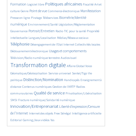
94/5526
2603/5526
1108/5526
178/5526
Politiques africaines
Formation
Logiciel libre
Fiscalité
Art et
644/5526
1802/5526
1043/5526
1575/5526
338/5526
Point de vue
Manifestation
culture
Genre
Commerce électronique
129/5526
204/5526
1234/5526
Biométrie/Identité
Presse en ligne
Piratage
Téléservices
365/5526
349/5526
360/5526
numérique
Environnement/Santé
Législation/Réglementation
1845/5526
146/5526
834/5526
294/5526
Portrait/Entretien
Gouvernance
Radio
TIC pour la santé
Propriété
58/5526
1142/5526
2232/5526
intellectuelle
Langues/Localisation
Médias/Réseaux sociaux
192/5526
1063/5526
114/5526
415/5526
Téléphonie
Désengagement de l’Etat
Internet
Collectivités locales
1333/5526
1034/5526
Usages et comportements
Dédouanement électronique
570/5526
3969/5526
Télévision/Radio numérique terrestre
Audiovisuel
387/5526
161/5526
Transformation digitale
Affaire Global Voice
324/5526
663/5526
183/5526
Géomatique/Géolocalisation
Service universel
Sentel/Tigo
Vie
2104/5526
34/5526
704/5526
Distinction/Nomination
politique
Handicapés
Enseignement à
842/5526
588/5526
189/5526
distance
Contenus numériques
Gestion de l’ARTP
Radios
2153/5526
565/5526
133/5526
Qualité de service
communautaires
Privatisation/Libéralisation
476/5526
2772/5526
SMSI
Fracture numérique/Solidarité numérique
Innovation/Entreprenariat
1355/5526
Liberté d’expression/Censure
47/5526
172/5526
843/5526
202/5526
de l’Internet
Internet des objets
Free Sénégal
Intelligence artificielle
69/5526
30/5526
Editorial
Gaming/Jeux vidéos
Yas