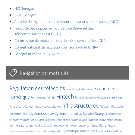
NIC Sénégal
ISOC Sénégal
Autorité de régulation des télécommunications et des postes (ARTP)
Fonds de Développement du Service Universel des
Télécommunications (FDSUT)
Commission de protection des données personnelles (CDP)
Conseil national de régulation de l’audiovisuel (CNRA)
Sénégal numérique (SENUM SA)
Navigation par mots clés
4618/5690
371/5690
3640/5690
Régulation des télécoms
Economie
Télécentres/Cybercentres
1841/5690
5230/5690
675/5690
2363/5690
1564/5690
Fintech
numérique
Produits et services
Politique nationale
Noms de domaine
824/5690
5690/5690
1815/5690
195/5690
Infrastructures
Faits divers/Contentieux
TIC pour l’éducation
Nouveau site web
248/5690
3578/5690
2292/5690
1615/5690
Cybersécurité/Cybercriminalité
Sonatel/Orange
Licences de
Recherche
Projet
281/5690
1023/5690
1533/5690
1135/5690
1674/5690
télécommunications
Applications
Sudatel/Expresso
Régulation des médias
Mouvements sociaux
150/5690
637/5690
367/5690
655/5690
Données personnelles
Big Data/Données ouvertes
Mouvement consumériste
Médias
Appels
1725/5690
106/5690
2418/5690
1074/5690
172/5690
582/5690
Politiques africaines
Formation
internationaux entrants
Logiciel libre
Fiscalité
Art et culture