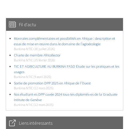
Fil d'actu
Monnaies complémentaires et possibilités en Afrique : description et
essai de mise en œuvre dans le domaine de l’agroécologie
Burkina NTIC (30 juillet 2026)
Charte de membre Africollector
Burkina NTIC (25 février 2026)
TIC ET AGRICULTURE AU BURKINA FASO Étude sur les pratiques et les
usages
Burkina NTIC (9 avril 2025)
Sortie de promotion DPP 2025 en Afrique de l’Ouest
Burkina NTIC (12 mars 2025)
Nos étudiant-es DPP cuvée 2024 tous-tes diplomés-es de la Graduate
Intitute de Genève
Burkina NTIC (12 mars 2025)
Liens intéressants