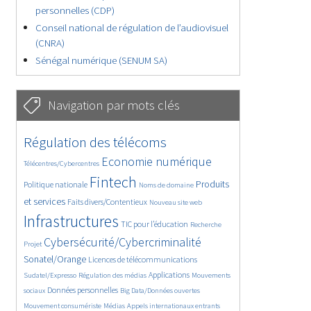
personnelles (CDP)
Conseil national de régulation de l’audiovisuel
(CNRA)
Sénégal numérique (SENUM SA)
Navigation par mots clés
4607/5729
380/5729
Régulation des télécoms
3638/5729
1890/5729
Economie numérique
Télécentres/Cybercentres
5235/5729
681/5729
2323/5729
Fintech
Produits
Politique nationale
Noms de domaine
1550/5729
820/5729
5729/5729
et services
Faits divers/Contentieux
Nouveau site web
1824/5729
197/5729
244/5729
Infrastructures
TIC pour l’éducation
Recherche
3686/5729
2277/5729
Cybersécurité/Cybercriminalité
Projet
1632/5729
301/5729
Sonatel/Orange
Licences de télécommunications
1045/5729
1516/5729
1218/5729
Applications
Sudatel/Expresso
Régulation des médias
Mouvements
1698/5729
146/5729
619/5729
Données personnelles
sociaux
Big Data/Données ouvertes
364/5729
649/5729
1730/5729
Mouvement consumériste
Médias
Appels internationaux entrants