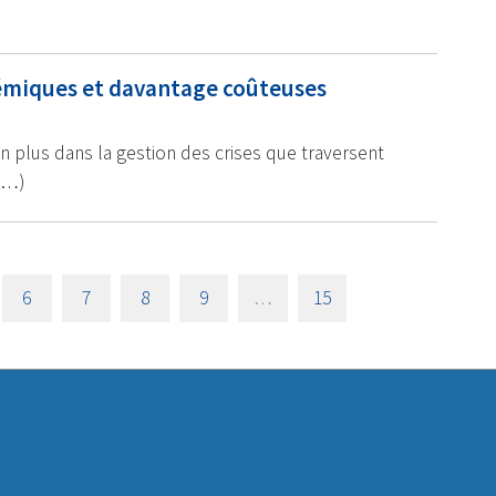
ndémiques et davantage coûteuses
n plus dans la gestion des crises que traversent
 (…)
6
7
8
9
…
15