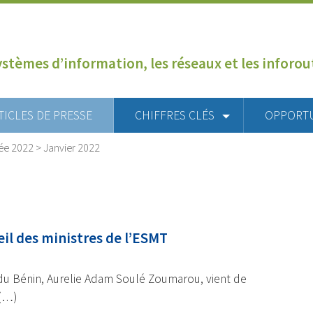
ystèmes d’information, les réseaux et les inforo
TICLES DE PRESSE
CHIFFRES CLÉS
OPPORT
ée 2022
>
Janvier 2022
il des ministres de l’ESMT
n du Bénin, Aurelie Adam Soulé Zoumarou, vient de
 (…)