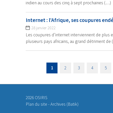
indien au cours des cinq à sept prochaines (…)
Internet : l’Afrique, ses coupures e
28 janvier 2022
Les coupures d’internet interviennent de plus e
plusieurs pays africains, au grand détriment de
1
2
3
4
5
2026 OSIRIS
Plan du site
-
Archives (Batik)