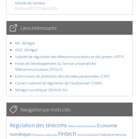
Intitute de Genève
Burkina NTIC (12 mars 2025)
Liens intéressants
NIC Sénégal
ISOC Sénégal
Autorité de régulation des télécommunications et des postes (ARTP)
Fonds de Développement du Service Universel des
Télécommunications (FDSUT)
Commission de protection des données personnelles (CDP)
Conseil national de régulation de l’audiovisuel (CNRA)
Sénégal numérique (SENUM SA)
Navigation par mots clés
4730/5713
351/5713
3792/5713
Régulation des télécoms
Economie
Télécentres/Cybercentres
1870/5713
5294/5713
698/5713
2491/5713
1584/5713
Fintech
numérique
Produits et services
Politique nationale
Noms de domaine