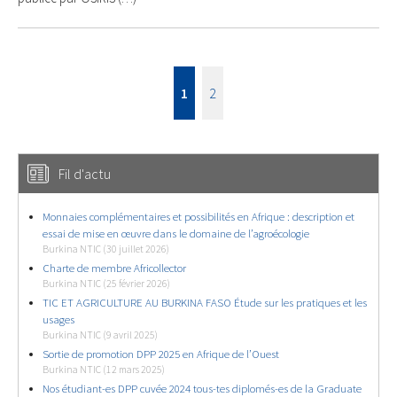
1
2
Fil d'actu
Monnaies complémentaires et possibilités en Afrique : description et
essai de mise en œuvre dans le domaine de l’agroécologie
Burkina NTIC (30 juillet 2026)
Charte de membre Africollector
Burkina NTIC (25 février 2026)
TIC ET AGRICULTURE AU BURKINA FASO Étude sur les pratiques et les
usages
Burkina NTIC (9 avril 2025)
Sortie de promotion DPP 2025 en Afrique de l’Ouest
Burkina NTIC (12 mars 2025)
Nos étudiant-es DPP cuvée 2024 tous-tes diplomés-es de la Graduate