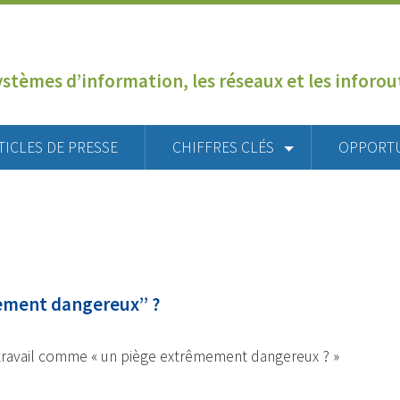
ystèmes d’information, les réseaux et les inforo
TICLES DE PRESSE
CHIFFRES CLÉS
OPPORT
êmement dangereux’’ ?
élétravail comme « un piège extrêmement dangereux ? »