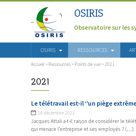
OSIRIS
Observatoire sur les s
OSIRIS
RESSOURCES
AR
Accueil
>
Ressources
>
Points de vue
>
2021
2021
Le télétravail est-il ‘’un piège extr
18 décembre 2021
Jacques Attali a-t-il raison de considérer le t
qui menace l’entreprise et ses employés ? (…)