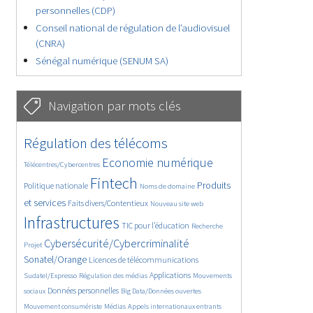
personnelles (CDP)
Conseil national de régulation de l’audiovisuel
(CNRA)
Sénégal numérique (SENUM SA)
Navigation par mots clés
2310/2841
177/2841
Régulation des télécoms
1890/2841
945/2841
Economie numérique
Télécentres/Cybercentres
2612/2841
349/2841
1211/2841
Fintech
Produits
Politique nationale
Noms de domaine
762/2841
426/2841
2841/2841
et services
Faits divers/Contentieux
Nouveau site web
930/2841
94/2841
121/2841
Infrastructures
TIC pour l’éducation
Recherche
1760/2841
1061/2841
Cybersécurité/Cybercriminalité
Projet
802/2841
149/2841
Sonatel/Orange
Licences de télécommunications
515/2841
783/2841
562/2841
Applications
Sudatel/Expresso
Régulation des médias
Mouvements
818/2841
71/2841
300/2841
Données personnelles
sociaux
Big Data/Données ouvertes
194/2841
335/2841
819/2841
Mouvement consumériste
Médias
Appels internationaux entrants