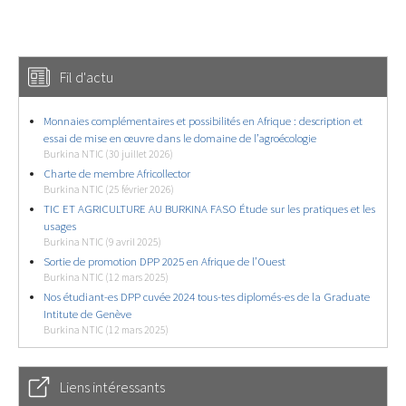
Fil d'actu
Monnaies complémentaires et possibilités en Afrique : description et
essai de mise en œuvre dans le domaine de l’agroécologie
Burkina NTIC (30 juillet 2026)
Charte de membre Africollector
Burkina NTIC (25 février 2026)
TIC ET AGRICULTURE AU BURKINA FASO Étude sur les pratiques et les
usages
Burkina NTIC (9 avril 2025)
Sortie de promotion DPP 2025 en Afrique de l’Ouest
Burkina NTIC (12 mars 2025)
Nos étudiant-es DPP cuvée 2024 tous-tes diplomés-es de la Graduate
Intitute de Genève
Burkina NTIC (12 mars 2025)
Liens intéressants