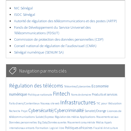
NIC Sénégal
ISOC Sénégal
Autorité de régulation des télécommunications et des postes (ARTP)
Fonds de Développement du Service Universel des
Télécommunications (FDSUT)
Commission de protection des données personnelles (CDP)
Conseil national de régulation de l’audiovisuel (CNRA)
Sénégal numérique (SENUM SA)
Navigation par mots clés
4640/5826
383/5826
3670/5826
Régulation des télécoms
Economie
Télécentres/Cybercentres
1891/5826
5273/5826
668/5826
2350/5826
1558/5826
Fintech
numérique
Produits et services
Politique nationale
Noms de domaine
822/5826
5826/5826
1836/5826
197/5826
Infrastructures
Faits divers/Contentieux
TIC pour l’éducation
Nouveau site web
246/5826
3763/5826
2296/5826
1638/5826
Cybersécurité/Cybercriminalité
Sonatel/Orange
Licences de
Recherche
Projet
300/5826
1040/5826
1530/5826
1248/5826
1706/5826
télécommunications
Applications
Sudatel/Expresso
Régulation des médias
Mouvements sociaux
145/5826
621/5826
364/5826
650/5826
Données personnelles
Big Data/Données ouvertes
Mouvement consumériste
Médias
Appels
1747/5826
105/5826
2504/5826
1098/5826
175/5826
588/5826
Politiques africaines
Formation
internationaux entrants
Logiciel libre
Fiscalité
Art et culture