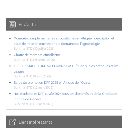
Fil d'actu
Monnaies complémentaires et possibilités en Afrique : description et
essai de mise en œuvre dans le domaine de l’agroécologie
Burkina NTIC (30 juillet 2026)
Charte de membre Africollector
Burkina NTIC (25 février 2026)
TIC ET AGRICULTURE AU BURKINA FASO Étude sur les pratiques et les
usages
Burkina NTIC (9 avril 2025)
Sortie de promotion DPP 2025 en Afrique de l’Ouest
Burkina NTIC (12 mars 2025)
Nos étudiant-es DPP cuvée 2024 tous-tes diplomés-es de la Graduate
Intitute de Genève
Burkina NTIC (12 mars 2025)
Liens intéressants