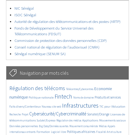
NIC Sénégal
ISOC Sénégal
Autorité de régulation des télécommunications et des postes (ARTP)
Fonds de Développement du Service Universel des
Télécommunications (FDSUT)
Commission de protection des données personnelles (CDP)
Conseil national de régulation de l’audiovisuel (CNRA)
Sénégal numérique (SENUM SA)
Navigation par mots clés
4626/5847
368/5847
3673/5847
Régulation des télécoms
Economie
Télécentres/Cybercentres
1869/5847
5288/5847
658/5847
2339/5847
1550/5847
Fintech
numérique
Produits et services
Politique nationale
Noms de domaine
817/5847
5847/5847
1852/5847
198/5847
Infrastructures
Faits divers/Contentieux
TIC pour l’éducation
Nouveau site web
245/5847
3786/5847
2285/5847
1635/5847
Cybersécurité/Cybercriminalité
Sonatel/Orange
Licences de
Recherche
Projet
301/5847
1039/5847
1529/5847
1278/5847
1701/5847
télécommunications
Applications
Mouvements sociaux
Sudatel/Expresso
Régulation des médias
147/5847
620/5847
363/5847
648/5847
Données personnelles
Big Data/Données ouvertes
Mouvement consumériste
Médias
Appels
1739/5847
105/5847
2540/5847
1077/5847
174/5847
587/5847
Politiques africaines
Formation
internationaux entrants
Logiciel libre
Fiscalité
Art et culture