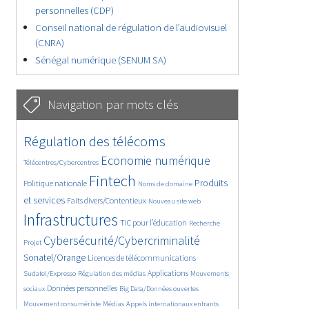
personnelles (CDP)
Conseil national de régulation de l’audiovisuel
(CNRA)
Sénégal numérique (SENUM SA)
Navigation par mots clés
4615/5675
367/5675
Régulation des télécoms
3705/5675
1842/5675
Economie numérique
Télécentres/Cybercentres
5216/5675
683/5675
2409/5675
Fintech
Produits
Politique nationale
Noms de domaine
1589/5675
834/5675
5675/5675
et services
Faits divers/Contentieux
Nouveau site web
1817/5675
197/5675
247/5675
Infrastructures
TIC pour l’éducation
Recherche
3592/5675
2327/5675
Cybersécurité/Cybercriminalité
Projet
1633/5675
283/5675
Sonatel/Orange
Licences de télécommunications
1034/5675
1525/5675
1162/5675
Applications
Sudatel/Expresso
Régulation des médias
Mouvements
1663/5675
140/5675
615/5675
Données personnelles
sociaux
Big Data/Données ouvertes
375/5675
673/5675
1751/5675
Mouvement consumériste
Médias
Appels internationaux entrants