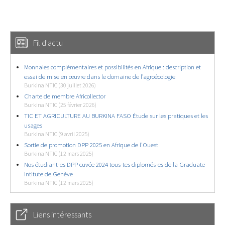
Fil d'actu
Monnaies complémentaires et possibilités en Afrique : description et
essai de mise en œuvre dans le domaine de l’agroécologie
Burkina NTIC (30 juillet 2026)
Charte de membre Africollector
Burkina NTIC (25 février 2026)
TIC ET AGRICULTURE AU BURKINA FASO Étude sur les pratiques et les
usages
Burkina NTIC (9 avril 2025)
Sortie de promotion DPP 2025 en Afrique de l’Ouest
Burkina NTIC (12 mars 2025)
Nos étudiant-es DPP cuvée 2024 tous-tes diplomés-es de la Graduate
Intitute de Genève
Burkina NTIC (12 mars 2025)
Liens intéressants