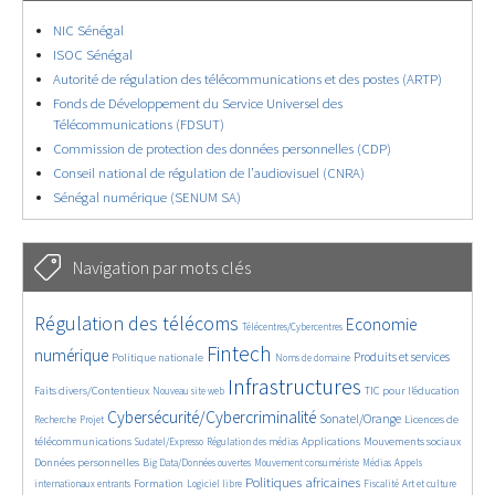
NIC Sénégal
ISOC Sénégal
Autorité de régulation des télécommunications et des postes (ARTP)
Fonds de Développement du Service Universel des
Télécommunications (FDSUT)
Commission de protection des données personnelles (CDP)
Conseil national de régulation de l’audiovisuel (CNRA)
Sénégal numérique (SENUM SA)
Navigation par mots clés
4587/5719
350/5719
3622/5719
Régulation des télécoms
Economie
Télécentres/Cybercentres
1850/5719
5260/5719
625/5719
2248/5719
1553/5719
Fintech
numérique
Produits et services
Politique nationale
Noms de domaine
810/5719
5719/5719
1879/5719
201/5719
Infrastructures
Faits divers/Contentieux
TIC pour l’éducation
Nouveau site web
246/5719
3809/5719
2201/5719
1615/5719
Cybersécurité/Cybercriminalité
Sonatel/Orange
Licences de
Recherche
Projet
282/5719
1029/5719
1522/5719
1238/5719
1662/5719
télécommunications
Applications
Mouvements sociaux
Sudatel/Expresso
Régulation des médias
150/5719
647/5719
369/5719
642/5719
Données personnelles
Big Data/Données ouvertes
Mouvement consumériste
Médias
Appels
1712/5719
98/5719
2584/5719
1065/5719
177/5719
596/5719
Politiques africaines
Formation
internationaux entrants
Logiciel libre
Fiscalité
Art et culture