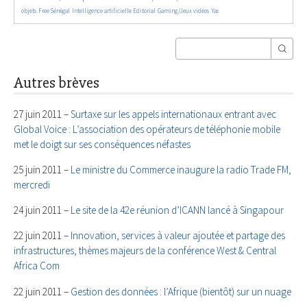
180/5661
843/5661
198/5661
65/5661
24/5661
objets
Free Sénégal
Intelligence artificielle
Editorial
Gaming/Jeux vidéos
Yas
Autres brèves
27 juin 2011 –
Surtaxe sur les appels internationaux entrant avec
Global Voice : L’association des opérateurs de téléphonie mobile
met le doigt sur ses conséquences néfastes
25 juin 2011 –
Le ministre du Commerce inaugure la radio Trade FM,
mercredi
24 juin 2011 –
Le site de la 42e réunion d’ICANN lancé à Singapour
22 juin 2011 –
Innovation, services à valeur ajoutée et partage des
infrastructures, thèmes majeurs de la conférence West & Central
Africa Com
22 juin 2011 –
Gestion des données : l’Afrique (bientôt) sur un nuage