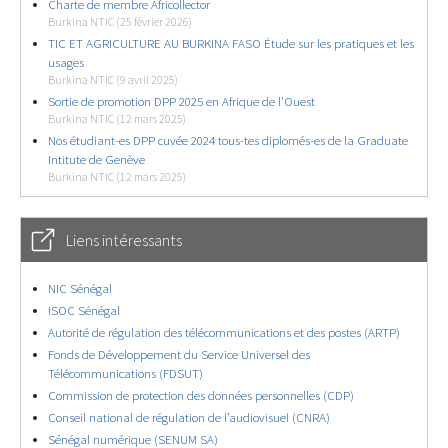
Charte de membre Africollector
Burkina NTIC (25 février 2026)
TIC ET AGRICULTURE AU BURKINA FASO Étude sur les pratiques et les
usages
Burkina NTIC (9 avril 2025)
Sortie de promotion DPP 2025 en Afrique de l’Ouest
Burkina NTIC (12 mars 2025)
Nos étudiant-es DPP cuvée 2024 tous-tes diplomés-es de la Graduate
Intitute de Genève
Burkina NTIC (12 mars 2025)
Liens intéressants
NIC Sénégal
ISOC Sénégal
Autorité de régulation des télécommunications et des postes (ARTP)
Fonds de Développement du Service Universel des
Télécommunications (FDSUT)
Commission de protection des données personnelles (CDP)
Conseil national de régulation de l’audiovisuel (CNRA)
Sénégal numérique (SENUM SA)