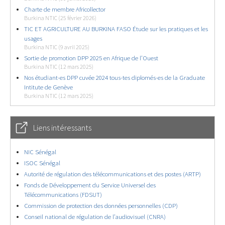
Charte de membre Africollector
Burkina NTIC (25 février 2026)
TIC ET AGRICULTURE AU BURKINA FASO Étude sur les pratiques et les
usages
Burkina NTIC (9 avril 2025)
Sortie de promotion DPP 2025 en Afrique de l’Ouest
Burkina NTIC (12 mars 2025)
Nos étudiant-es DPP cuvée 2024 tous-tes diplomés-es de la Graduate
Intitute de Genève
Burkina NTIC (12 mars 2025)
Liens intéressants
NIC Sénégal
ISOC Sénégal
Autorité de régulation des télécommunications et des postes (ARTP)
Fonds de Développement du Service Universel des
Télécommunications (FDSUT)
Commission de protection des données personnelles (CDP)
Conseil national de régulation de l’audiovisuel (CNRA)