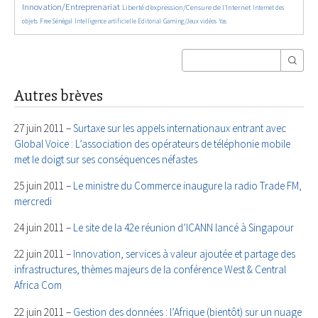
Innovation/Entreprenariat
1469/5567
46/5567
Liberté d’expression/Censure de l’Internet
Internet des
170/5567
941/5567
195/5567
55/5567
30/5567
objets
Free Sénégal
Intelligence artificielle
Editorial
Gaming/Jeux vidéos
Yas
Autres brèves
27 juin 2011 –
Surtaxe sur les appels internationaux entrant avec
Global Voice : L’association des opérateurs de téléphonie mobile
met le doigt sur ses conséquences néfastes
25 juin 2011 –
Le ministre du Commerce inaugure la radio Trade FM,
mercredi
24 juin 2011 –
Le site de la 42e réunion d’ICANN lancé à Singapour
22 juin 2011 –
Innovation, services à valeur ajoutée et partage des
infrastructures, thèmes majeurs de la conférence West & Central
Africa Com
22 juin 2011 –
Gestion des données : l’Afrique (bientôt) sur un nuage