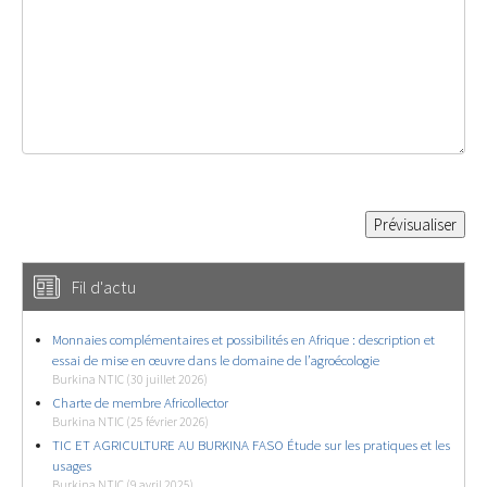
Fil d'actu
Monnaies complémentaires et possibilités en Afrique : description et
essai de mise en œuvre dans le domaine de l’agroécologie
Burkina NTIC (30 juillet 2026)
Charte de membre Africollector
Burkina NTIC (25 février 2026)
TIC ET AGRICULTURE AU BURKINA FASO Étude sur les pratiques et les
usages
Burkina NTIC (9 avril 2025)