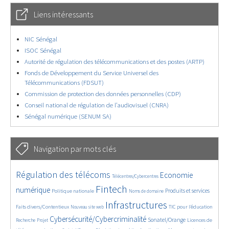
Liens intéressants
NIC Sénégal
ISOC Sénégal
Autorité de régulation des télécommunications et des postes (ARTP)
Fonds de Développement du Service Universel des
Télécommunications (FDSUT)
Commission de protection des données personnelles (CDP)
Conseil national de régulation de l’audiovisuel (CNRA)
Sénégal numérique (SENUM SA)
Navigation par mots clés
4505/5546
350/5546
3573/5546
Régulation des télécoms
Economie
Télécentres/Cybercentres
1829/5546
5184/5546
596/5546
2166/5546
1525/5546
Fintech
numérique
Produits et services
Politique nationale
Noms de domaine
801/5546
5546/5546
1873/5546
193/5546
Infrastructures
Faits divers/Contentieux
TIC pour l’éducation
Nouveau site web
243/5546
3697/5546
2141/5546
1601/5546
Cybersécurité/Cybercriminalité
Sonatel/Orange
Licences de
Recherche
Projet