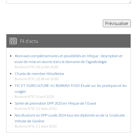
Fil d'actu
Monnaies complémentaires et possibilités en Afrique : description et
essai de mise en œuvre dans le domaine de l’agroécologie
Burkina NTIC (30 juillet 2026)
Charte de membre Africollector
Burkina NTIC (25 février 2026)
TIC ET AGRICULTURE AU BURKINA FASO Étude sur les pratiques et les
usages
Burkina NTIC (9 avril 2025)
Sortie de promotion DPP 2025 en Afrique de l’Ouest
Burkina NTIC (12 mars 2025)
Nos étudiant-es DPP cuvée 2024 tous-tes diplomés-es de la Graduate
Intitute de Genève
Burkina NTIC (12 mars 2025)