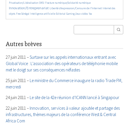
136/5557
492/5557
2787/5557
Privatisation/Libéralisation
SMSI
Fracture numérique/Solidarité numérique
Innovation/Entreprenariat
1365/5557
50/5557
Liberté d’expression/Censure de l’Internet
Internet des
174/5557
879/5557
202/5557
68/5557
28/5557
objets
Free Sénégal
Intelligence artificielle
Editorial
Gaming/Jeux vidéos
Yas
Autres brèves
27 juin 2011 –
Surtaxe sur les appels internationaux entrant avec
Global Voice : L’association des opérateurs de téléphonie mobile
met le doigt sur ses conséquences néfastes
25 juin 2011 –
Le ministre du Commerce inaugure la radio Trade FM,
mercredi
24 juin 2011 –
Le site de la 42e réunion d’ICANN lancé à Singapour
22 juin 2011 –
Innovation, services à valeur ajoutée et partage des
infrastructures, thèmes majeurs de la conférence West & Central
Africa Com