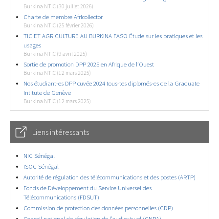
Burkina NTIC (30 juillet 2026)
Charte de membre Africollector
Burkina NTIC (25 février 2026)
TIC ET AGRICULTURE AU BURKINA FASO Étude sur les pratiques et les
usages
Burkina NTIC (9 avril 2025)
Sortie de promotion DPP 2025 en Afrique de l’Ouest
Burkina NTIC (12 mars 2025)
Nos étudiant-es DPP cuvée 2024 tous-tes diplomés-es de la Graduate
Intitute de Genève
Burkina NTIC (12 mars 2025)
Liens intéressants
NIC Sénégal
ISOC Sénégal
Autorité de régulation des télécommunications et des postes (ARTP)
Fonds de Développement du Service Universel des
Télécommunications (FDSUT)
Commission de protection des données personnelles (CDP)
Conseil national de régulation de l’audiovisuel (CNRA)