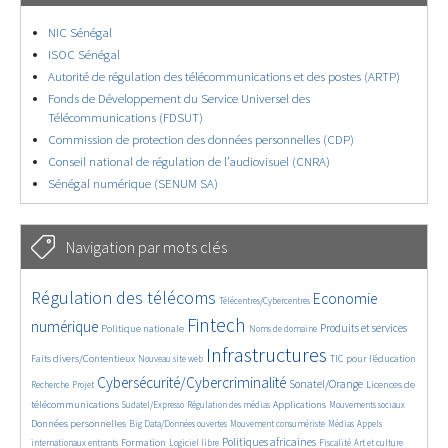
NIC Sénégal
ISOC Sénégal
Autorité de régulation des télécommunications et des postes (ARTP)
Fonds de Développement du Service Universel des
Télécommunications (FDSUT)
Commission de protection des données personnelles (CDP)
Conseil national de régulation de l’audiovisuel (CNRA)
Sénégal numérique (SENUM SA)
Navigation par mots clés
4632/5815
382/5815
3664/5815
Régulation des télécoms
Economie
Télécentres/Cybercentres
1898/5815
5273/5815
687/5815
2344/5815
1562/5815
Fintech
numérique
Produits et services
Politique nationale
Noms de domaine
828/5815
5815/5815
1836/5815
197/5815
Infrastructures
Faits divers/Contentieux
TIC pour l’éducation
Nouveau site web
246/5815
3754/5815
2301/5815
1642/5815
Cybersécurité/Cybercriminalité
Sonatel/Orange
Licences de
Recherche
Projet
301/5815
1049/5815
1532/5815
1232/5815
1710/5815
télécommunications
Applications
Sudatel/Expresso
Régulation des médias
Mouvements sociaux
146/5815
621/5815
364/5815
651/5815
Données personnelles
Big Data/Données ouvertes
Mouvement consumériste
Médias
Appels
1742/5815
111/5815
2498/5815
1091/5815
174/5815
588/5815
Politiques africaines
Formation
internationaux entrants
Logiciel libre
Fiscalité
Art et culture