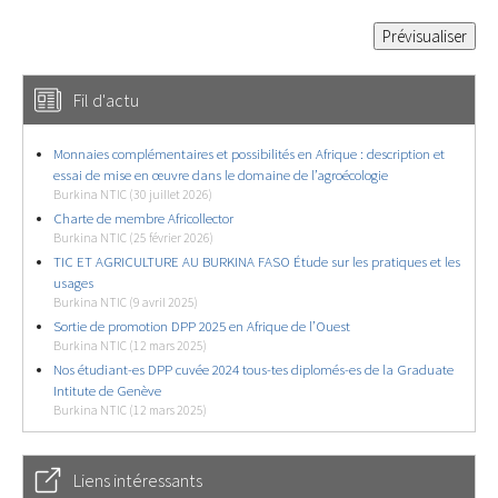
Fil d'actu
Monnaies complémentaires et possibilités en Afrique : description et
essai de mise en œuvre dans le domaine de l’agroécologie
Burkina NTIC (30 juillet 2026)
Charte de membre Africollector
Burkina NTIC (25 février 2026)
TIC ET AGRICULTURE AU BURKINA FASO Étude sur les pratiques et les
usages
Burkina NTIC (9 avril 2025)
Sortie de promotion DPP 2025 en Afrique de l’Ouest
Burkina NTIC (12 mars 2025)
Nos étudiant-es DPP cuvée 2024 tous-tes diplomés-es de la Graduate
Intitute de Genève
Burkina NTIC (12 mars 2025)
Liens intéressants