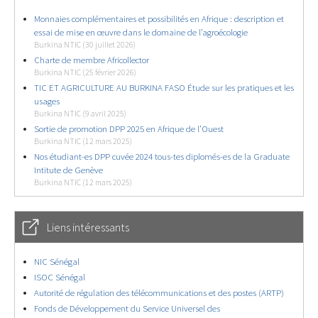
Monnaies complémentaires et possibilités en Afrique : description et
essai de mise en œuvre dans le domaine de l’agroécologie
Burkina NTIC (30 juillet 2026)
Charte de membre Africollector
Burkina NTIC (25 février 2026)
TIC ET AGRICULTURE AU BURKINA FASO Étude sur les pratiques et les
usages
Burkina NTIC (9 avril 2025)
Sortie de promotion DPP 2025 en Afrique de l’Ouest
Burkina NTIC (12 mars 2025)
Nos étudiant-es DPP cuvée 2024 tous-tes diplomés-es de la Graduate
Intitute de Genève
Burkina NTIC (12 mars 2025)
Liens intéressants
NIC Sénégal
ISOC Sénégal
Autorité de régulation des télécommunications et des postes (ARTP)
Fonds de Développement du Service Universel des