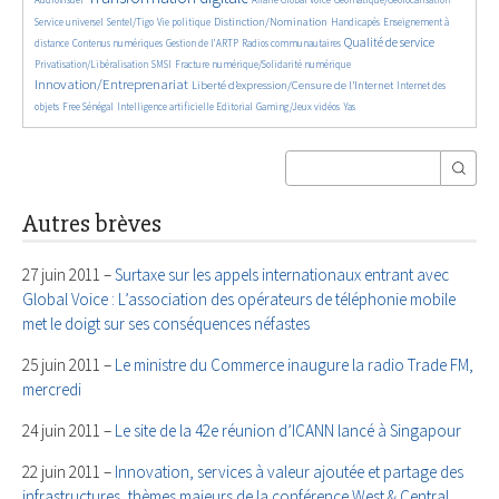
681/5815
188/5815
1969/5815
34/5815
735/5815
Distinction/Nomination
Service universel
Sentel/Tigo
Vie politique
Handicapés
Enseignement à
798/5815
608/5815
178/5815
2168/5815
544/5815
Qualité de service
distance
Contenus numériques
Gestion de l’ARTP
Radios communautaires
145/5815
487/5815
2820/5815
Privatisation/Libéralisation
SMSI
Fracture numérique/Solidarité numérique
Innovation/Entreprenariat
1478/5815
48/5815
Liberté d’expression/Censure de l’Internet
Internet des
178/5815
963/5815
196/5815
71/5815
24/5815
objets
Free Sénégal
Intelligence artificielle
Editorial
Gaming/Jeux vidéos
Yas
Autres brèves
27 juin 2011 –
Surtaxe sur les appels internationaux entrant avec
Global Voice : L’association des opérateurs de téléphonie mobile
met le doigt sur ses conséquences néfastes
25 juin 2011 –
Le ministre du Commerce inaugure la radio Trade FM,
mercredi
24 juin 2011 –
Le site de la 42e réunion d’ICANN lancé à Singapour
22 juin 2011 –
Innovation, services à valeur ajoutée et partage des
infrastructures, thèmes majeurs de la conférence West & Central