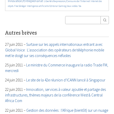
Innovation/Entreprenariat
1369/5650
48/5650
Liberté d’expression/Censure de l’Internet
Internet des
170/5650
888/5650
198/5650
60/5650
25/5650
objets
Free Sénégal
Intelligence artificielle
Editorial
Gaming/Jeux vidéos
Yas
Autres brèves
27 juin 2011 –
Surtaxe sur les appels internationaux entrant avec
Global Voice : L’association des opérateurs de téléphonie mobile
met le doigt sur ses conséquences néfastes
25 juin 2011 –
Le ministre du Commerce inaugure la radio Trade FM,
mercredi
24 juin 2011 –
Le site de la 42e réunion d’ICANN lancé à Singapour
22 juin 2011 –
Innovation, services à valeur ajoutée et partage des
infrastructures, thèmes majeurs de la conférence West & Central
Africa Com
22 juin 2011 –
Gestion des données : l’Afrique (bientôt) sur un nuage