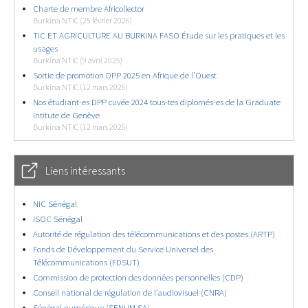
Charte de membre Africollector
Burkina NTIC (25 février 2026)
TIC ET AGRICULTURE AU BURKINA FASO Étude sur les pratiques et les
usages
Burkina NTIC (9 avril 2025)
Sortie de promotion DPP 2025 en Afrique de l’Ouest
Burkina NTIC (12 mars 2025)
Nos étudiant-es DPP cuvée 2024 tous-tes diplomés-es de la Graduate
Intitute de Genève
Burkina NTIC (12 mars 2025)
Liens intéressants
NIC Sénégal
ISOC Sénégal
Autorité de régulation des télécommunications et des postes (ARTP)
Fonds de Développement du Service Universel des
Télécommunications (FDSUT)
Commission de protection des données personnelles (CDP)
Conseil national de régulation de l’audiovisuel (CNRA)
Sénégal numérique (SENUM SA)