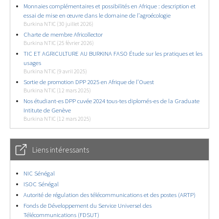
Monnaies complémentaires et possibilités en Afrique : description et
essai de mise en œuvre dans le domaine de l’agroécologie
Burkina NTIC (30 juillet 2026)
Charte de membre Africollector
Burkina NTIC (25 février 2026)
TIC ET AGRICULTURE AU BURKINA FASO Étude sur les pratiques et les
usages
Burkina NTIC (9 avril 2025)
Sortie de promotion DPP 2025 en Afrique de l’Ouest
Burkina NTIC (12 mars 2025)
Nos étudiant-es DPP cuvée 2024 tous-tes diplomés-es de la Graduate
Intitute de Genève
Burkina NTIC (12 mars 2025)
Liens intéressants
NIC Sénégal
ISOC Sénégal
Autorité de régulation des télécommunications et des postes (ARTP)
Fonds de Développement du Service Universel des
Télécommunications (FDSUT)