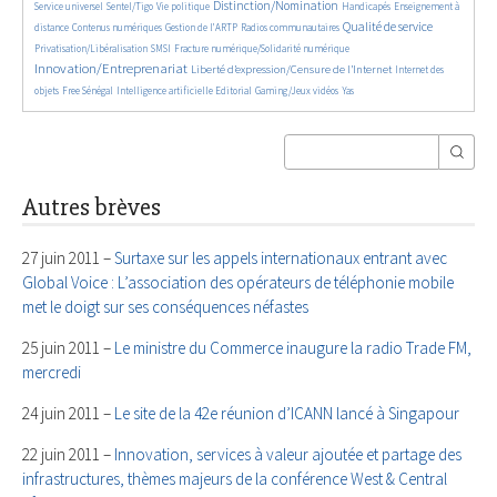
672/5650
181/5650
2013/5650
34/5650
702/5650
Distinction/Nomination
Service universel
Sentel/Tigo
Vie politique
Handicapés
Enseignement à
852/5650
612/5650
184/5650
2211/5650
565/5650
Qualité de service
distance
Contenus numériques
Gestion de l’ARTP
Radios communautaires
133/5650
481/5650
2779/5650
Privatisation/Libéralisation
SMSI
Fracture numérique/Solidarité numérique
Innovation/Entreprenariat
1369/5650
48/5650
Liberté d’expression/Censure de l’Internet
Internet des
170/5650
888/5650
198/5650
60/5650
25/5650
objets
Free Sénégal
Intelligence artificielle
Editorial
Gaming/Jeux vidéos
Yas
Autres brèves
27 juin 2011 –
Surtaxe sur les appels internationaux entrant avec
Global Voice : L’association des opérateurs de téléphonie mobile
met le doigt sur ses conséquences néfastes
25 juin 2011 –
Le ministre du Commerce inaugure la radio Trade FM,
mercredi
24 juin 2011 –
Le site de la 42e réunion d’ICANN lancé à Singapour
22 juin 2011 –
Innovation, services à valeur ajoutée et partage des
infrastructures, thèmes majeurs de la conférence West & Central