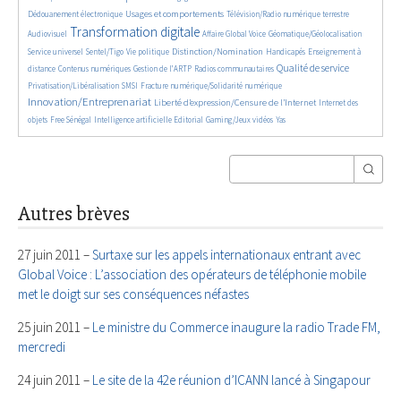
1368/5815
1056/5815
565/5815
Usages et comportements
Dédouanement électronique
Télévision/Radio numérique terrestre
3888/5815
386/5815
191/5815
329/5815
Transformation digitale
Audiovisuel
Affaire Global Voice
Géomatique/Géolocalisation
681/5815
188/5815
1969/5815
34/5815
735/5815
Distinction/Nomination
Service universel
Sentel/Tigo
Vie politique
Handicapés
Enseignement à
798/5815
608/5815
178/5815
2168/5815
544/5815
Qualité de service
distance
Contenus numériques
Gestion de l’ARTP
Radios communautaires
145/5815
487/5815
2820/5815
Privatisation/Libéralisation
SMSI
Fracture numérique/Solidarité numérique
Innovation/Entreprenariat
1478/5815
48/5815
Liberté d’expression/Censure de l’Internet
Internet des
178/5815
963/5815
196/5815
71/5815
24/5815
objets
Free Sénégal
Intelligence artificielle
Editorial
Gaming/Jeux vidéos
Yas
Autres brèves
27 juin 2011 –
Surtaxe sur les appels internationaux entrant avec
Global Voice : L’association des opérateurs de téléphonie mobile
met le doigt sur ses conséquences néfastes
25 juin 2011 –
Le ministre du Commerce inaugure la radio Trade FM,
mercredi
24 juin 2011 –
Le site de la 42e réunion d’ICANN lancé à Singapour