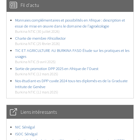
Fil d'actu
Monnaies complémentaires et possibilités en Afrique : description et
essai de mise en œuvre dans le domaine de l’agroécologie
Burkina NTIC (30 juillet 2026)
Charte de membre Africollector
Burkina NTIC (25 février 2026)
TIC ET AGRICULTURE AU BURKINA FASO Étude sur les pratiques et les
usages
Burkina NTIC (9 avril 2025)
Sortie de promotion DPP 2025 en Afrique de l’Ouest
Burkina NTIC (12 mars 2025)
Nos étudiant-es DPP cuvée 2024 tous-tes diplomés-es de la Graduate
Intitute de Genève
Burkina NTIC (12 mars 2025)
Liens intéressants
NIC Sénégal
ISOC Sénégal