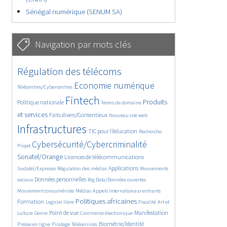
Sénégal numérique (SENUM SA)
Navigation par mots clés
4629/5557
362/5557
Régulation des télécoms
3737/5557
1862/5557
Economie numérique
Télécentres/Cybercentres
5162/5557
676/5557
2442/5557
Fintech
Produits
Politique nationale
Noms de domaine
1596/5557
839/5557
5557/5557
et services
Faits divers/Contentieux
Nouveau site web
1823/5557
198/5557
247/5557
Infrastructures
TIC pour l’éducation
Recherche
3536/5557
2303/5557
Cybersécurité/Cybercriminalité
Projet
1611/5557
299/5557
Sonatel/Orange
Licences de télécommunications
1015/5557
1512/5557
1103/5557
Applications
Sudatel/Expresso
Régulation des médias
Mouvements
1664/5557
146/5557
620/5557
Données personnelles
sociaux
Big Data/Données ouvertes
366/5557
703/5557
1749/5557
Mouvement consumériste
Médias
Appels internationaux entrants
94/5557
2615/5557
1103/5557
175/5557
Politiques africaines
Formation
Logiciel libre
Fiscalité
Art et
647/5557
1840/5557
1044/5557
1575/5557
337/5557
Point de vue
Manifestation
culture
Genre
Commerce électronique
129/5557
208/5557
1225/5557
Biométrie/Identité
Presse en ligne
Piratage
Téléservices