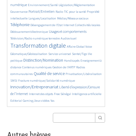
363/5557
349/5557
372/5557
numérique
Environnement/Santé
Législation/Réglementation
1870/5557
145/5557
834/5557
290/5557
Portrait/Entretien
Gouvernance
Radio
TIC pour la santé
Propriété
60/5557
1136/5557
2247/5557
intellectuelle
Langues/Localisation
Médias/Réseaux sociaux
199/5557
1066/5557
120/5557
418/5557
Téléphonie
Désengagement de l’Etat
Internet
Collectivités locales
1328/5557
1039/5557
Usages et comportements
Dédouanement électronique
569/5557
4010/5557
Télévision/Radio numérique terrestre
Audiovisuel
385/5557
169/5557
Transformation digitale
Affaire Global Voice
325/5557
666/5557
183/5557
Géomatique/Géolocalisation
Service universel
Sentel/Tigo
Vie
2140/5557
34/5557
711/5557
Distinction/Nomination
politique
Handicapés
Enseignement à
853/5557
595/5557
191/5557
distance
Contenus numériques
Gestion de l’ARTP
Radios
2157/5557
557/5557
136/5557
Qualité de service
communautaires
Privatisation/Libéralisation
492/5557
2787/5557
SMSI
Fracture numérique/Solidarité numérique
Innovation/Entreprenariat
1365/5557
Liberté d’expression/Censure
50/5557
174/5557
879/5557
202/5557
de l’Internet
Internet des objets
Free Sénégal
Intelligence artificielle
68/5557
28/5557
Editorial
Gaming/Jeux vidéos
Yas
Autres brèves