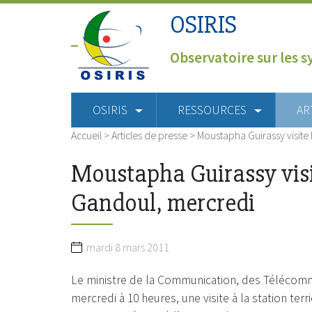
OSIRIS
Observatoire sur les s
OSIRIS
RESSOURCES
AR
Accueil
>
Articles de presse
>
Moustapha Guirassy visite 
Moustapha Guirassy visit
Gandoul, mercredi
mardi 8 mars 2011
Le ministre de la Communication, des Télécommu
mercredi à 10 heures, une visite à la station te