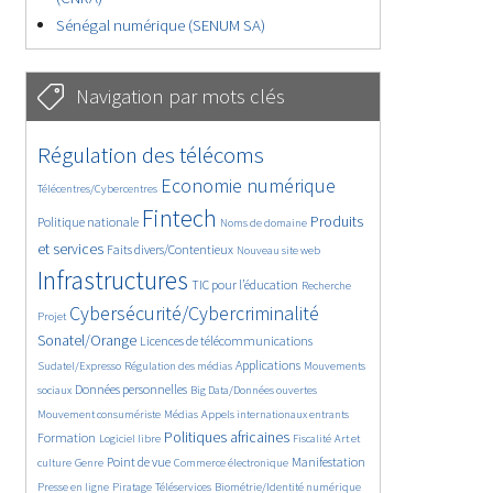
Sénégal numérique (SENUM SA)
Navigation par mots clés
4602/5650
367/5650
Régulation des télécoms
3668/5650
1843/5650
Economie numérique
Télécentres/Cybercentres
5226/5650
673/5650
2372/5650
Fintech
Produits
Politique nationale
Noms de domaine
1582/5650
831/5650
5650/5650
et services
Faits divers/Contentieux
Nouveau site web
1806/5650
201/5650
246/5650
Infrastructures
TIC pour l’éducation
Recherche
3564/5650
2319/5650
Cybersécurité/Cybercriminalité
Projet
1624/5650
279/5650
Sonatel/Orange
Licences de télécommunications
1033/5650
1518/5650
1151/5650
Applications
Sudatel/Expresso
Régulation des médias
Mouvements
1660/5650
140/5650
612/5650
Données personnelles
sociaux
Big Data/Données ouvertes
375/5650
670/5650
1731/5650
Mouvement consumériste
Médias
Appels internationaux entrants
94/5650
2415/5650
1070/5650
173/5650
Politiques africaines
Formation
Logiciel libre
Fiscalité
Art et
586/5650
1842/5650
1040/5650
1519/5650
334/5650
Point de vue
Manifestation
culture
Genre
Commerce électronique
127/5650
204/5650
1170/5650
360/5650
Presse en ligne
Piratage
Téléservices
Biométrie/Identité numérique